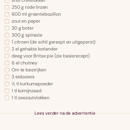
snuf chilivlokken
250 g rode linzen
600 ml groentebouillon
zout en peper
30 g boter
300 g spinazie
1 citroen (de schil geraspt en uitgeperst)
2 el gehakte koriander
deeg voor Britse pie (zie basisrecept)
6 el chutney
Om te bestrijken
3 eidooiers
½ tl kurkumapoeder
1 tl komijnzaad
1 tl zeezoutvlokken
Lees verder na de advertentie