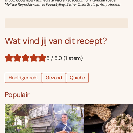
© BBC Good food / Immediate Media Receptuur: Tom Kerridge Foto’s:
Melissa Reynolds-James Foodstyling: Esther Clark Styling: Amy Kinnear
Wat vind jij van dit recept?
5 / 5.0 (1 stem)
Hoofdgerecht
Gezond
Quiche
Populair