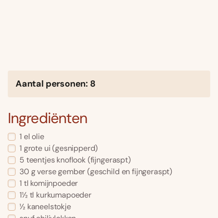
Aantal personen: 8
Ingrediënten
1 el olie
1 grote ui (gesnipperd)
5 teentjes knoflook (fijngeraspt)
30 g verse gember (geschild en fijngeraspt)
1 tl komijnpoeder
1½ tl kurkumapoeder
½ kaneelstokje