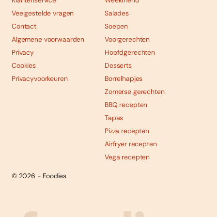
Klantenservice
Weekmenu
Veelgestelde vragen
Salades
Contact
Soepen
Algemene voorwaarden
Voorgerechten
Privacy
Hoofdgerechten
Cookies
Desserts
Privacyvoorkeuren
Borrelhapjes
Zomerse gerechten
BBQ recepten
Tapas
Pizza recepten
Airfryer recepten
Vega recepten
© 2026 - Foodies
Social
Foodies 08/2026
Tropische smaakexplosies
media