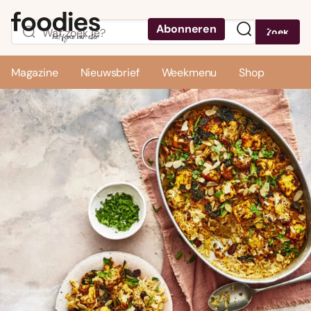
Abonneren
Zoek
Menu
Magazine
Nieuwsbrief
Weekmenu
Shop