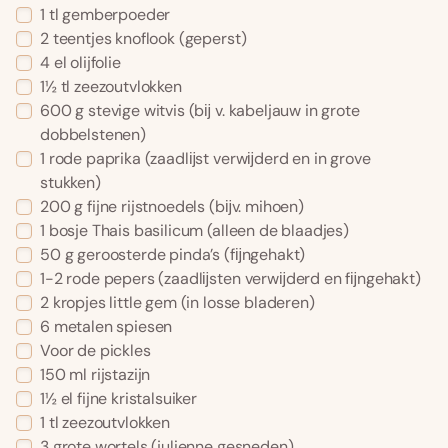
1 tl gemberpoeder
2 teentjes knoflook (geperst)
4 el olijfolie
1½ tl zeezoutvlokken
600 g stevige witvis (bĳ v. kabeljauw in grote
dobbelstenen)
1 rode paprika (zaadlĳst verwĳderd en in grove
stukken)
200 g fijne rijstnoedels (bĳv. mihoen)
1 bosje Thais basilicum (alleen de blaadjes)
50 g geroosterde pinda’s (fĳngehakt)
1-2 rode pepers (zaadlĳsten verwĳderd en fĳngehakt)
2 kropjes little gem (in losse bladeren)
6 metalen spiesen
Voor de pickles
150 ml rijstazijn
1½ el fijne kristalsuiker
1 tl zeezoutvlokken
3 grote wortels (julienne gesneden)