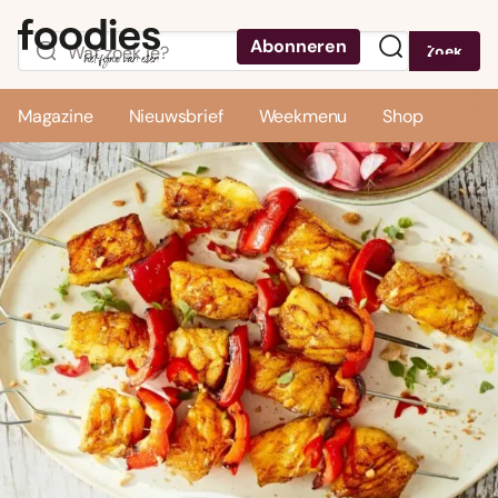
Abonneren
Zoek
Menu
Magazine
Nieuwsbrief
Weekmenu
Shop