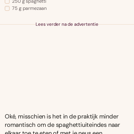
250
g
spaghetti
75
g
parmezaan
Lees verder na de advertentie
Oké, misschien is het in de praktijk minder
romantisch om de spaghettiuiteindes naar
elkaar toe te eten of met je neus een