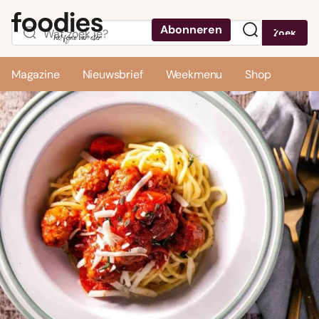
Abonneren
Zoek
Menu
Magazine
Nieuwsbrief
Weekmenu
Shop