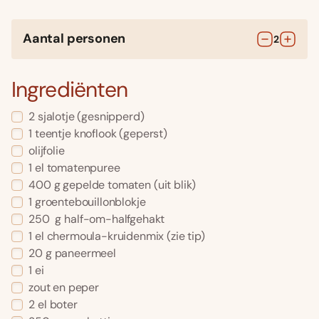
Aantal personen
2
Ingrediënten
2
sjalotje
(gesnipperd)
1
teentje
knoflook
(geperst)
olijfolie
1
el
tomatenpuree
400
g
gepelde tomaten
(uit blik)
1
groentebouillonblokje
250
g
half-om-halfgehakt
1
el
chermoula-kruidenmix
(zie tip)
20
g
paneermeel
1
ei
zout en peper
2
el
boter