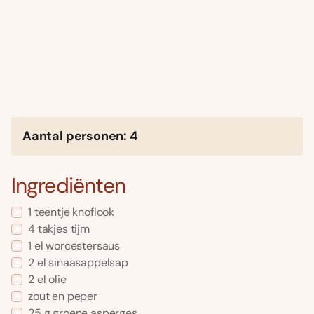
Aantal personen: 4
Ingrediënten
1 teentje knoflook
4 takjes tijm
1 el worcestersaus
2 el sinaasappelsap
2 el olie
zout en peper
25 g groene asperges