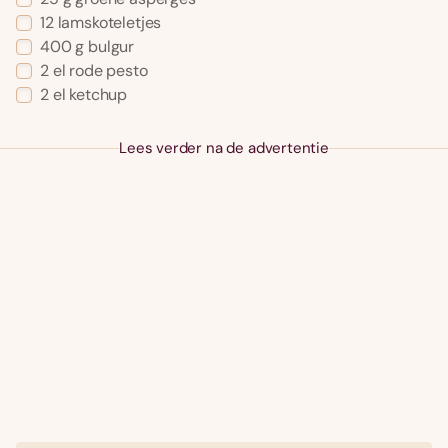
12 lamskoteletjes
400 g bulgur
2 el rode pesto
2 el ketchup
Lees verder na de advertentie