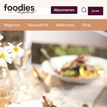
Abonneren
Zoek
Menu
Magazine
Nieuwsbrief
Weekmenu
Shop