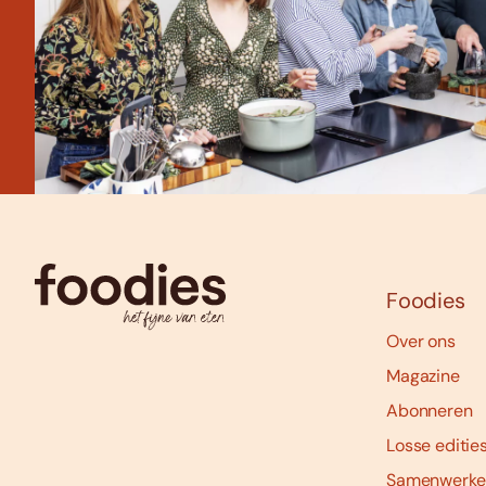
Foodies
Over ons
Magazine
Abonneren
Losse editie
Samenwerke