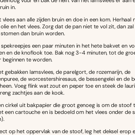
delhoog vuur en bak de helft van het lamsvlees er aan é
uin in.
 vlees aan alle zijden bruin en doe in een kom. Herhaal 
olie en het vlees. Zorg dat de pan niet te vol zit, dan zal
 stomen dan bruin worden.
 spekreepjes een paar minuten in het hete bakvet en voe
en en de knoflook toe. Bak nog 3-4 minuten, tot de gro
r beginnen te worden.
et gebakken lamsvlees, de parelgort, de rozemarijn, de
npuree, de worcestershiresaus, de bessengelei en de b
een. Voeg flink wat zout en peper toe en steek de lauri
Breng zachtjes aan de kook.
en cirkel uit bakpapier die groot genoeg is om de stoof
eet een cartouche en is bedoeld om het vlees onder de 
).
ect op het oppervlak van de stoof, leg het deksel erop e