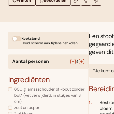
Printen
Beoordelen
Een stoof
Kookstand
gegaard 
Houd scherm aan tijdens het koken
geven dit 
Aantal personen
4
*Je kunt 
Ingrediënten
Bereidi
600
g
lamasschouder of -bout zonder
bot*
(vet verwijderd, in stukjes van 3
cm)
Bestro
zout en peper
bloem.
2
el
bloem