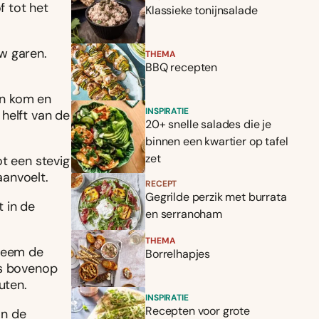
f tot het
Klassieke tonijnsalade
w garen.
THEMA
BBQ recepten
en kom en
INSPIRATIE
helft van de
20+ snelle salades die je
binnen een kwartier op tafel
zet
t een stevig
aanvoelt.
RECEPT
Gegrilde perzik met burrata
t in de
en serranoham
THEMA
 Neem de
Borrelhapjes
gs bovenop
uten.
INSPIRATIE
Recepten voor grote
an de