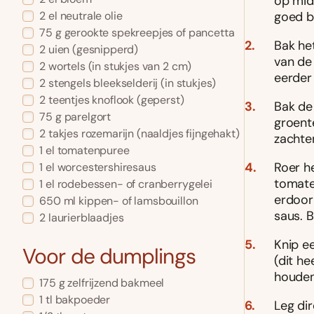
op mid
goed br
2
el
neutrale olie
75
g
gerookte spekreepjes of pancetta
Bak het
2
uien
(gesnipperd)
van de 
2
wortels
(in stukjes van 2 cm)
eerder
2
stengels bleekselderij
(in stukjes)
2
teentjes knoflook
(geperst)
Bak de
75
g
parelgort
groent
2
takjes rozemarijn
(naaldjes fijngehakt)
zachte
1
el
tomatenpuree
Roer h
1
el
worcestershiresaus
tomate
1
el
rodebessen- of cranberrygelei
erdoorh
650
ml
kippen- of lamsbouillon
saus. 
2
laurierblaadjes
Knip e
Voor de dumplings
(dit h
houden
175
g
zelfrijzend bakmeel
1
tl
bakpoeder
Leg dir