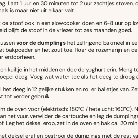
ag. Laat 1 uur en 30 minuten tot 2 uur zachtjes stoven, o
als is maar niet uit elkaar valt.
t de stoof ook in een slowcooker doen en 6-8 uur op lo
ld blijft de stoof in de vriezer tot zes maanden goed.
tussen
voor de dumplings
het zelfrijzend bakmeel in e
et bakpoeder en het zout toe. Roer de rozemarijn en de 
r erdoorheen.
en kuiltje in het midden en doe de yoghurt erin. Meng to
oepel deeg. Voeg wat water toe als het deeg te droog 
 het deeg in 12 gelijke stukken en rol er balletjes van. Ze
t tot verder gebruik.
m de oven voor (elektrisch: 180°C / hetelucht: 160°C).
van het vuur, verwijder de cartouche en leg de dumplin
f. Leg het deksel erop, zet in de oven en bak ca. 20 min
et deksel eraf en bestrooi de dumplings met de rest v