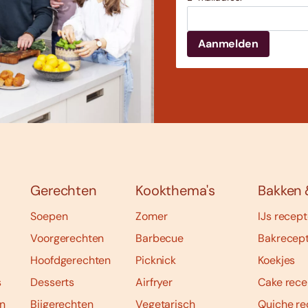
Gerechten
Kookthema's
Bakken 
Soepen
Zomer
IJs recep
Voorgerechten
Barbecue
Bakrecep
Hoofdgerechten
Picknick
Koekjes
s
Desserts
Airfryer
Cake rece
n
Bijgerechten
Vegetarisch
Quiche re