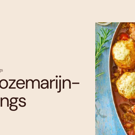
gs
ozemarijn-
ngs