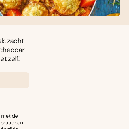
k, zacht
 cheddar
et zelf!
m met de
e braadpan