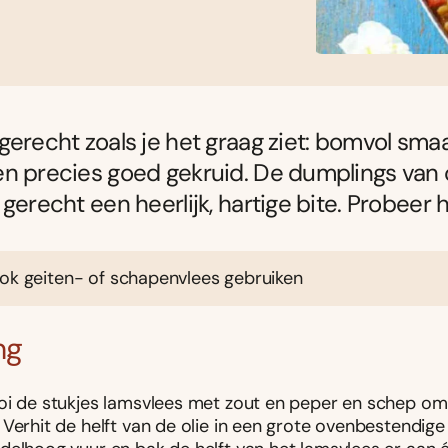
gerecht zoals je het graag ziet: bomvol smaa
en precies goed gekruid. De dumplings van
gerecht een heerlijk, hartige bite. Probeer h
ook geiten- of schapenvlees gebruiken
ng
oi de stukjes lamsvlees met zout en peper en schep o
 Verhit de helft van de olie in een grote ovenbestendig