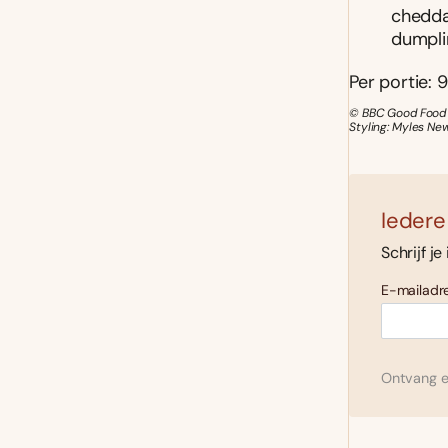
chedda
dumpli
Per portie: 
© BBC Good Food 
Styling: Myles Ne
Iedere
Schrijf je
E-mailadre
Ontvang el