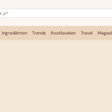
Ingrediënten
Trends
Kookboeken
Travel
Magazi
e
Kookschool
Ingrediënten
Trends
Kookboeken