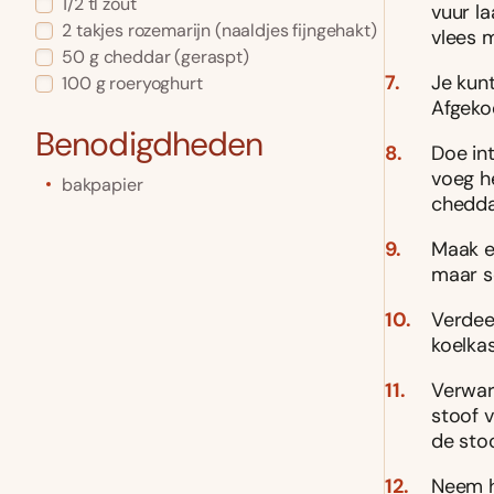
1/2
tl
zout
vuur la
2
takjes rozemarijn
(naaldjes fijngehakt)
vlees m
50
g
cheddar
(geraspt)
Je kun
100
g
roeryoghurt
Afgekoe
Benodigdheden
Doe in
voeg h
bakpapier
chedda
Maak e
maar s
Verdeel
koelkas
Verwar
stoof 
de stoo
Neem h