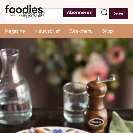
Abonneren
Zoek
Menu
Magazine
Nieuwsbrief
Weekmenu
Shop