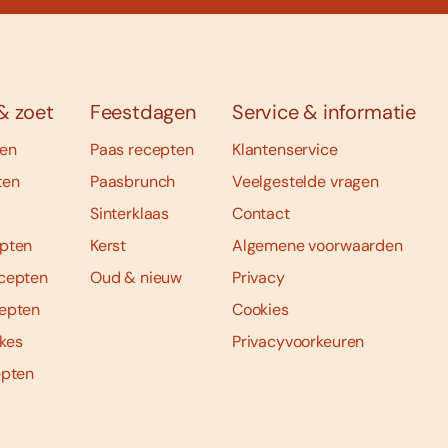
& zoet
Feestdagen
Service & informatie
ten
Paas recepten
Klantenservice
ten
Paasbrunch
Veelgestelde vragen
Sinterklaas
Contact
pten
Kerst
Algemene voorwaarden
cepten
Oud & nieuw
Privacy
epten
Cookies
kes
Privacyvoorkeuren
epten