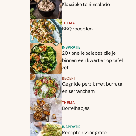
Klassieke tonijnsalade
THEMA
BBQ recepten
INSPIRATIE
20+ snelle salades die je
binnen een kwartier op tafel
zet
RECEPT
Gegrilde perzik met burrata
en serranoham
THEMA
Borrelhapjes
INSPIRATIE
Recepten voor grote