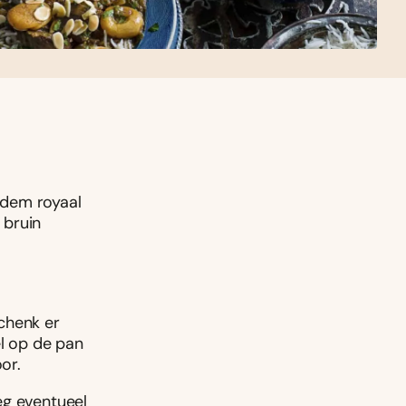
odem royaal
 bruin
chenk er
el op de pan
or.
eg eventueel