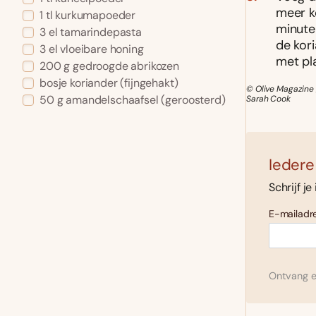
meer k
1 tl kurkumapoeder
minuten
3 el tamarindepasta
de kor
3 el vloeibare honing
met pl
200 g gedroogde abrikozen
bosje koriander (fijngehakt)
© Olive Magazine 
50 g amandelschaafsel (geroosterd)
Sarah Cook
Iedere
Schrijf je
E-mailadre
Ontvang el