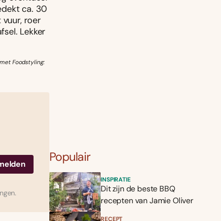
edekt ca. 30
 vuur, roer
sel. Lekker
omet Foodstyling:
Populair
INSPIRATIE
Dit zijn de beste BBQ
ingen.
recepten van Jamie Oliver
RECEPT