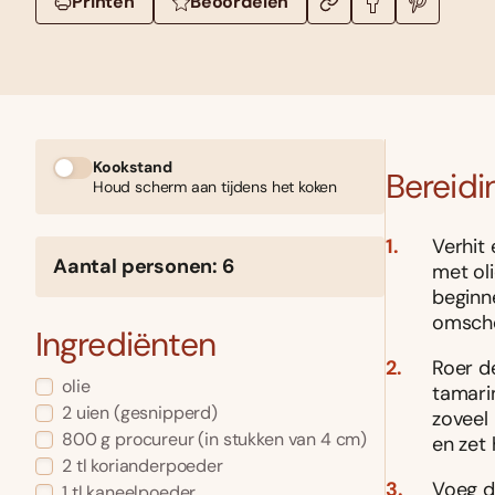
Printen
Beoordelen
Kookstand
Bereidi
Houd scherm aan tijdens het koken
Verhit
Aantal personen: 6
met oli
beginn
omsche
Ingrediënten
Roer d
olie
tamari
2 uien (gesnipperd)
zoveel 
800 g procureur (in stukken van 4 cm)
en zet 
2 tl korianderpoeder
Voeg d
1 tl kaneelpoeder