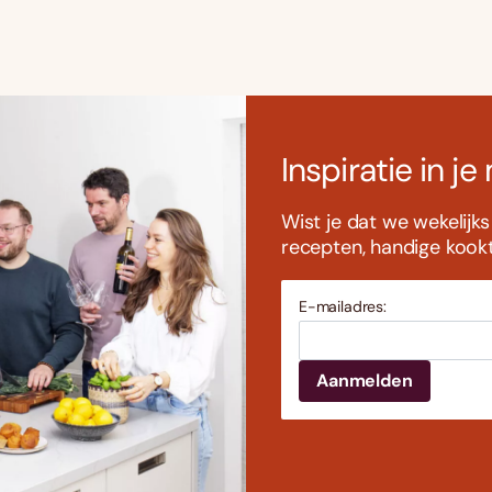
Inspiratie in je
Wist je dat we wekelijk
recepten, handige kookti
E-mailadres: