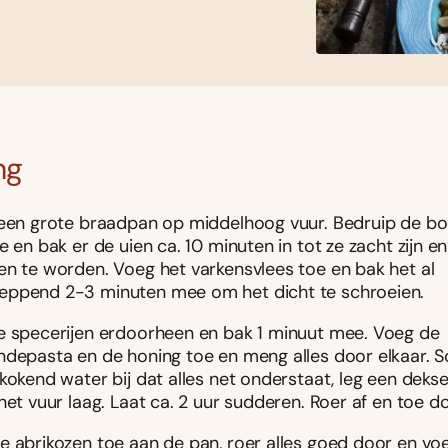
ng
 een grote braadpan op middelhoog vuur. Bedruip de b
e en bak er de uien ca. 10 minuten in tot ze zacht zijn en
en te worden. Voeg het varkensvlees toe en bak het al
ppend 2-3 minuten mee om het dicht te schroeien.
e specerijen erdoorheen en bak 1 minuut mee. Voeg de
ndepasta en de honing toe en meng alles door elkaar. S
kokend water bij dat alles net onderstaat, leg een deks
het vuur laag. Laat ca. 2 uur sudderen. Roer af en toe do
e abrikozen toe aan de pan, roer alles goed door en vo