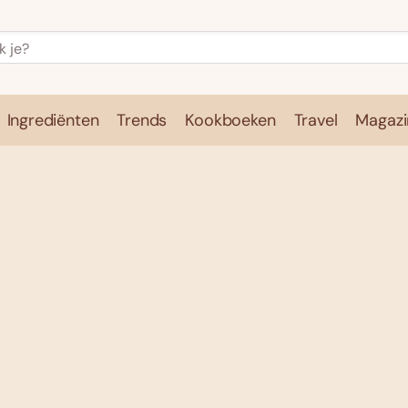
Ingrediënten
Trends
Kookboeken
Travel
Magazi
e
Kookschool
Ingrediënten
Trends
Kookboeken