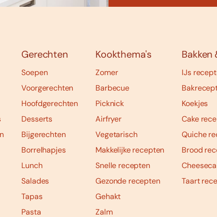
Gerechten
Kookthema's
Bakken 
Soepen
Zomer
IJs recep
Voorgerechten
Barbecue
Bakrecep
Hoofdgerechten
Picknick
Koekjes
s
Desserts
Airfryer
Cake rece
n
Bijgerechten
Vegetarisch
Quiche re
Borrelhapjes
Makkelijke recepten
Brood rec
Lunch
Snelle recepten
Cheeseca
Salades
Gezonde recepten
Taart rec
Tapas
Gehakt
Pasta
Zalm