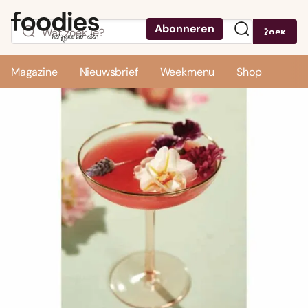
Abonneren
Zoek
Menu
Magazine
Nieuwsbrief
Weekmenu
Shop