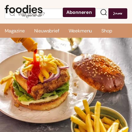
Abonneren
Zoek
Menu
Magazine
Nieuwsbrief
Weekmenu
Shop