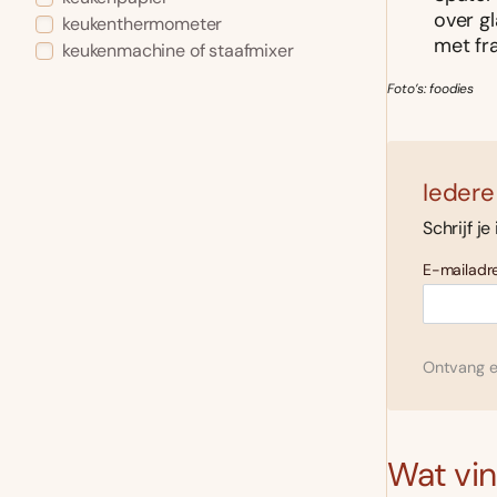
over gl
keukenthermometer
met fr
keukenmachine of staafmixer
Foto’s: foodies
Iedere
Schrijf je
E-mailadre
Ontvang el
Wat vind