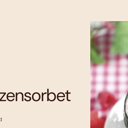
zensorbet
d