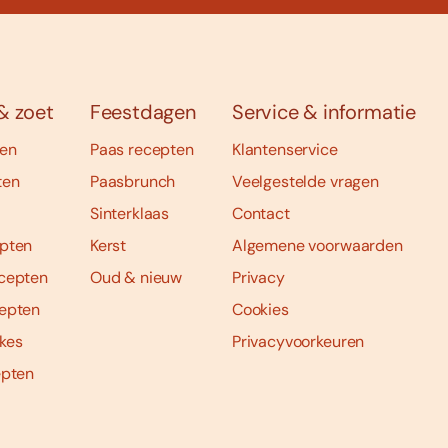
& zoet
Feestdagen
Service & informatie
ten
Paas recepten
Klantenservice
ten
Paasbrunch
Veelgestelde vragen
Sinterklaas
Contact
pten
Kerst
Algemene voorwaarden
cepten
Oud & nieuw
Privacy
epten
Cookies
kes
Privacyvoorkeuren
epten