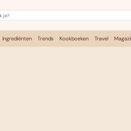
Ingrediënten
Trends
Kookboeken
Travel
Magazi
e
Kookschool
Ingrediënten
Trends
Kookboeken