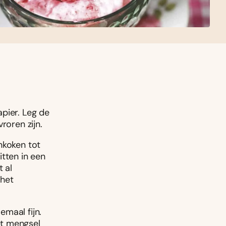
pier. Leg de
roren zijn.
nkoken tot
itten in een
t al
 het
maal fijn.
et mengsel