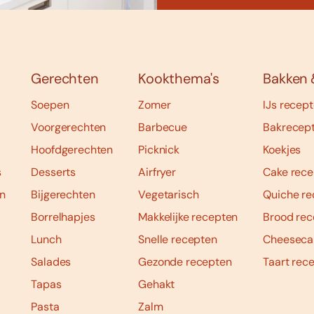
Gerechten
Kookthema's
Bakken 
Soepen
Zomer
IJs recep
Voorgerechten
Barbecue
Bakrecep
Hoofdgerechten
Picknick
Koekjes
s
Desserts
Airfryer
Cake rece
n
Bijgerechten
Vegetarisch
Quiche re
Borrelhapjes
Makkelijke recepten
Brood rec
Lunch
Snelle recepten
Cheeseca
Salades
Gezonde recepten
Taart rec
Tapas
Gehakt
Pasta
Zalm