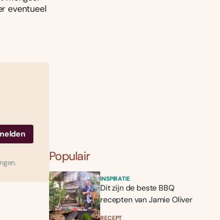
er eventueel
Populair
ingen.
INSPIRATIE
Dit zijn de beste BBQ
recepten van Jamie Oliver
RECEPT