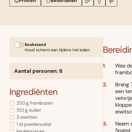
Printen
Beoordelen
Kookstand
Bereidi
Houd scherm aan tijdens het koken
Was de
Aantal personen: 6
framboz
Breng 
Ingrediënten
een te
vetvrij
250 g frambozen
kloppen
150 g suiker
eiwitsc
3 eiwitten
Neem d
1 el poedersuiker
Spatel
keukenpapier