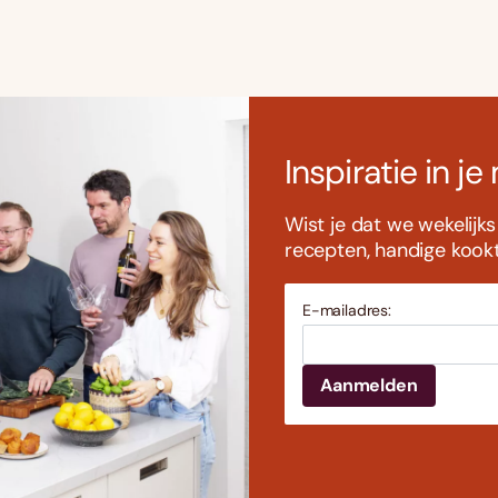
Inspiratie in je
Wist je dat we wekelijk
recepten, handige kookti
E-mailadres: