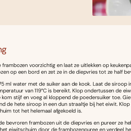
ng
 frambozen voorzichtig en laat ze uitlekken op keukenpa
en op een bord en zet ze in de diepvries tot ze half bev
75 ml water met de suiker aan de kook. Laat de siroop i
mperatuur van 119°C is bereikt. Klop ondertussen de eiw
e kom stijf en voeg al kloppend de poedersuiker toe. Gie
d de hete siroop in een dun straaltje bij het eiwit. Klop
huim tot het helemaal afgekoeld is.
e bevroren frambozen uit de diepvries en pureer ze hele
 het eiwitschuim door de frambozenpuree en verdeel h