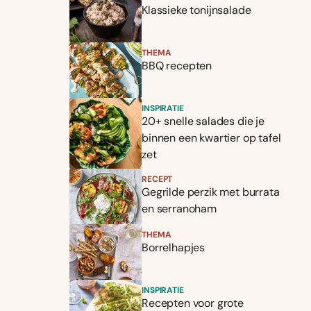
Klassieke tonijnsalade
THEMA
BBQ recepten
INSPIRATIE
20+ snelle salades die je
binnen een kwartier op tafel
zet
RECEPT
Gegrilde perzik met burrata
en serranoham
THEMA
Borrelhapjes
INSPIRATIE
Recepten voor grote