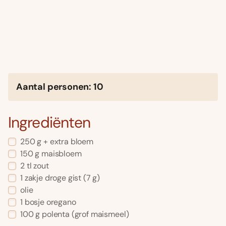
Aantal personen: 10
Ingrediënten
250 g + extra bloem
150 g maisbloem
2 tl zout
1 zakje droge gist (7 g)
olie
1 bosje oregano
100 g polenta (grof maismeel)