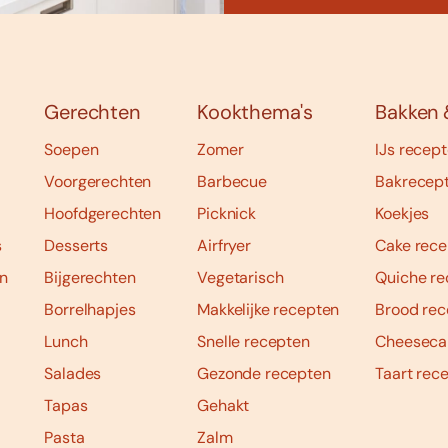
Gerechten
Kookthema's
Bakken 
Soepen
Zomer
IJs recep
Voorgerechten
Barbecue
Bakrecep
Hoofdgerechten
Picknick
Koekjes
s
Desserts
Airfryer
Cake rece
n
Bijgerechten
Vegetarisch
Quiche re
Borrelhapjes
Makkelijke recepten
Brood rec
Lunch
Snelle recepten
Cheeseca
Salades
Gezonde recepten
Taart rec
Tapas
Gehakt
Pasta
Zalm