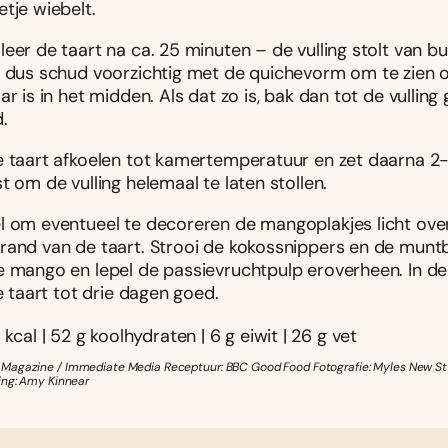
tje wiebelt.
eer de taart na ca. 25 minuten – de vulling stolt van bu
, dus schud voorzichtig met de quichevorm om te zien of
ar is in het midden. Als dat zo is, bak dan tot de vulling
.
e taart afkoelen tot kamertemperatuur en zet daarna 2-
t om de vulling helemaal te laten stollen.
l om eventueel te decoreren de mangoplakjes licht ov
rand van de taart. Strooi de kokossnippers en de munt
e mango en lepel de passievruchtpulp eroverheen. In de
de taart tot drie dagen goed.
 kcal | 52 g koolhydraten | 6 g eiwit | 26 g vet
Magazine / Immediate Media Receptuur: BBC Good Food Fotografie: Myles New Sty
ing: Amy Kinnear