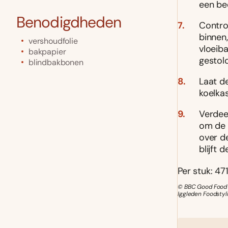
een bee
Benodigdheden
Control
binnen
vershoudfolie
vloeiba
bakpapier
gestold
blindbakbonen
Laat d
koelkas
Verdee
om de 
over d
blijft 
Per stuk: 471
© BBC Good Food 
Iggleden Foodstyl