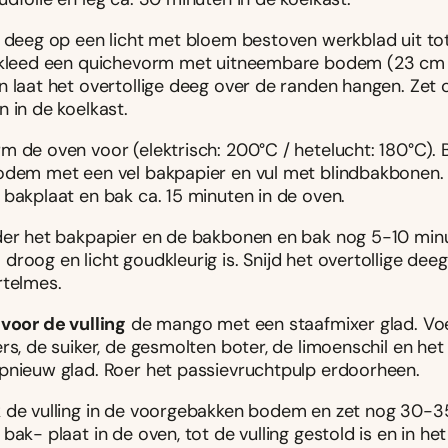
t deeg op een licht met bloem bestoven werkblad uit to
ekleed een quichevorm met uitneembare bodem (23 cm
 laat het overtollige deeg over de randen hangen. Zet c
 in de koelkast.
m de oven voor (elektrisch: 200°C / hetelucht: 180°C). 
odem met een vel bakpapier en vul met blindbakbonen.
 bakplaat en bak ca. 15 minuten in de oven.
der het bakpapier en de bakbonen en bak nog 5-10 minu
droog en licht goudkleurig is. Snijd het overtollige de
rtelmes.
r
voor de vulling
de mango met een staafmixer glad. Vo
rs, de suiker, de gesmolten boter, de limoenschil en he
pnieuw glad. Roer het passievruchtpulp erdoorheen.
 de vulling in de voorgebakken bodem en zet nog 30-3
bak- plaat in de oven, tot de vulling gestold is en in h