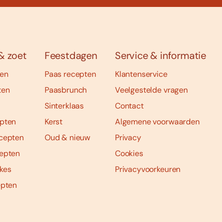
& zoet
Feestdagen
Service & informatie
ten
Paas recepten
Klantenservice
ten
Paasbrunch
Veelgestelde vragen
Sinterklaas
Contact
pten
Kerst
Algemene voorwaarden
cepten
Oud & nieuw
Privacy
epten
Cookies
kes
Privacyvoorkeuren
epten