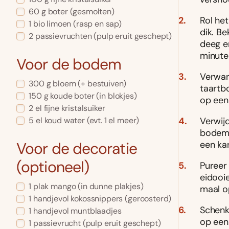
60
g
boter
(gesmolten)
Rol he
1
bio limoen
(rasp en sap)
dik. B
2
passievruchten
(pulp eruit geschept)
deeg en
minuten
Voor de bodem
Verwar
300
g
bloem
(+ bestuiven)
taartb
150
g
koude boter
(in blokjes)
op een
2
el
fijne kristalsuiker
5
el
koud water
(evt. 1 el meer)
Verwij
bodem 
Voor de decoratie
een ka
(optioneel)
Puree
eidooie
1
plak
mango
(in dunne plakjes)
maal o
1
handjevol
kokossnippers
(geroosterd)
Schenk
1
handjevol
muntblaadjes
op een 
1
passievrucht
(pulp eruit geschept)