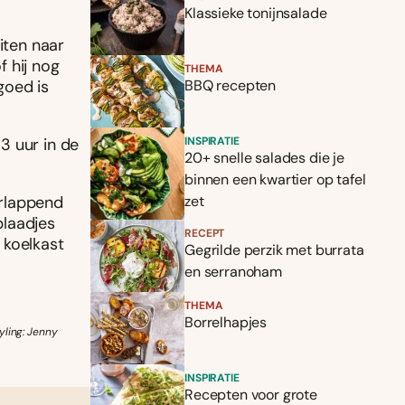
Klassieke tonijnsalade
iten naar
 hij nog
THEMA
 goed is
BBQ recepten
3 uur in de
INSPIRATIE
20+ snelle salades die je
binnen een kwartier op tafel
erlappend
zet
blaadjes
RECEPT
 koelkast
Gegrilde perzik met burrata
en serranoham
THEMA
Borrelhapjes
ling: Jenny
INSPIRATIE
Recepten voor grote