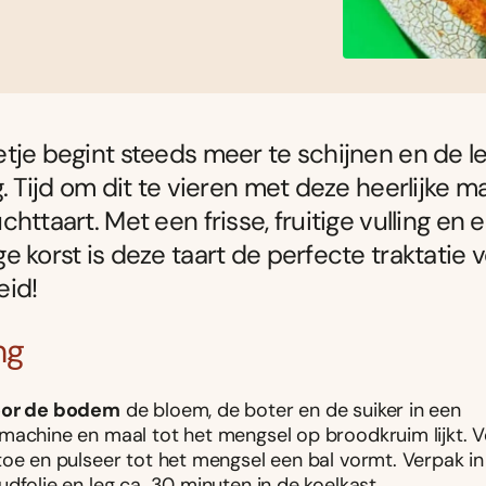
tje begint steeds meer te schijnen en de len
g. Tijd om dit te vieren met deze heerlijke 
httaart. Met een frisse, fruitige vulling en e
e korst is deze taart de perfecte traktatie v
eid!
ng
oor de bodem
de bloem, de boter en de suiker in een
machine en maal tot het mengsel op broodkruim lijkt. 
toe en pulseer tot het mengsel een bal vormt. Verpak in
dfolie en leg ca. 30 minuten in de koelkast.