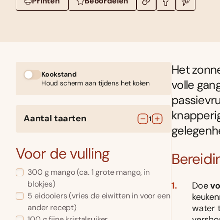
Printen
Beoordelen
Het zonne
Kookstand
volle gan
Houd scherm aan tijdens het koken
passievruc
knapperig
Aantal taarten
1
gelegenh
Voor de vulling
Bereidi
300
g
mango
(ca. 1 grote mango, in
blokjes)
Doe
v
5
eidooiers
(vries de eiwitten in voor een
keuken
water 
ander recept)
vershou
100
g
fijne kristalsuiker