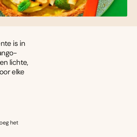
te is in
mango-
en lichte,
oor elke
Voeg het