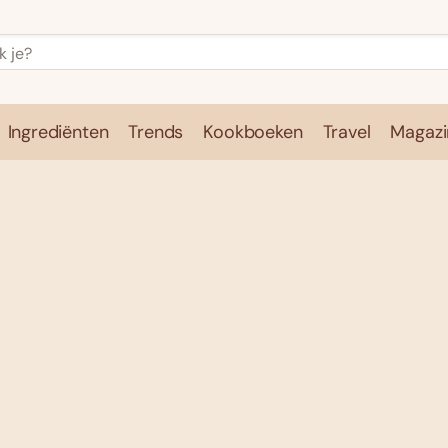
Ingrediënten
Trends
Kookboeken
Travel
Magazi
e
Kookschool
Ingrediënten
Trends
Kookboeken