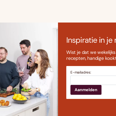
Inspiratie in je
Wist je dat we wekelijk
recepten, handige kookti
E-mailadres: