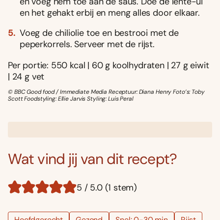
en voeg hem toe aan de saus. Doe de lente-ui
en het gehakt erbĳ en meng alles door elkaar.
Voeg de chiliolie toe en bestrooi met de
peperkorrels. Serveer met de rĳst.
Per portie: 550 kcal | 60 g koolhydraten | 27 g eiwit
| 24 g vet
© BBC Good food / Immediate Media Receptuur: Diana Henry Foto’s: Toby
Scott Foodstyling: Ellie Jarvis Styling: Luis Peral
Wat vind jij van dit recept?
5 / 5.0 (1 stem)
Hoofdgerecht
Gezond
Snel: 0-30 min
Rijst