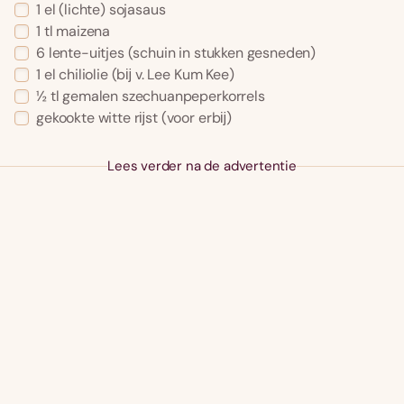
1 el (lichte) sojasaus
1 tl maizena
6 lente-uitjes (schuin in stukken gesneden)
1 el chiliolie (bĳ v. Lee Kum Kee)
½ tl gemalen szechuanpeperkorrels
gekookte witte rĳst (voor erbĳ)
Lees verder na de advertentie