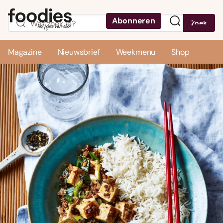
Abonneren
Zoek
Menu
Magazine
Nieuwsbrief
Weekmenu
Shop