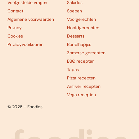
Veelgestelde vragen
Salades
Contact
Soepen
Algemene voorwaarden
Voorgerechten
Privacy
Hoofdgerechten
Cookies
Desserts
Privacyvoorkeuren
Borrelhapjes
Zomerse gerechten
BBQ recepten
Tapas
Pizza recepten
Airfryer recepten
Vega recepten
© 2026 - Foodies
Social
Foodies 08/2026
Tropische smaakexplosies
media
Abonneren