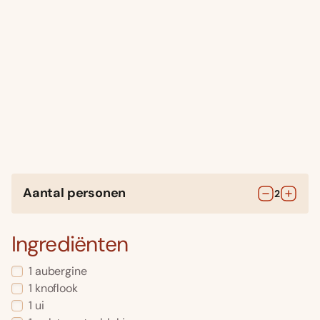
Aantal personen
2
Ingrediënten
1
aubergine
1
knoflook
1
ui