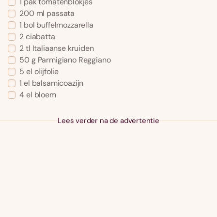
1
pak
tomatenblokjes
200
ml
passata
1
bol
buffelmozzarella
2
ciabatta
2
tl
Italiaanse kruiden
50
g
Parmigiano Reggiano
5
el
olijfolie
1
el
balsamicoazijn
4
el
bloem
Lees verder na de advertentie