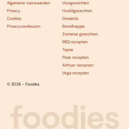
Algemene voorwaarden
Voorgerechten
Privacy
Hoofdgerechten
Cookies
Desserts
Privacyvoorkeuren
Borrelhapjes
Zomerse gerechten
BBQ recepten
Tapas
Pizza recepten
Airfryer recepten
Vega recepten
© 2026 - Foodies
Social
Foodies 08/2026
Tropische smaakexplosies
media
Abonneren
Bestellen