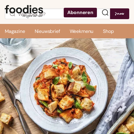
Abonneren
Zoek
Menu
Magazine
Nieuwsbrief
Weekmenu
Shop