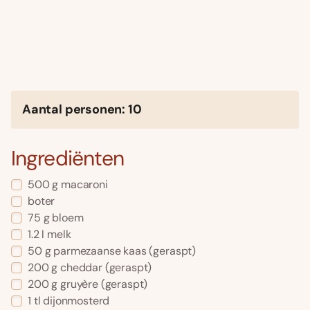
Aantal personen: 10
Ingrediënten
500 g macaroni
boter
75 g bloem
1.2 l melk
50 g parmezaanse kaas (geraspt)
200 g cheddar (geraspt)
200 g gruyère (geraspt)
1 tl dijonmosterd