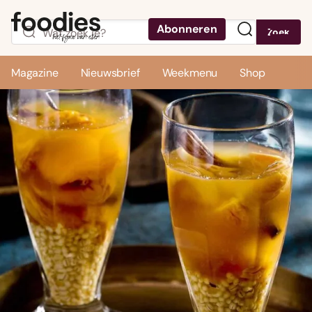
Abonneren
Zoek
Menu
Magazine
Nieuwsbrief
Weekmenu
Shop