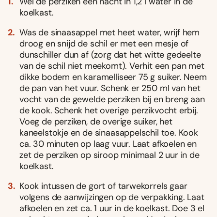
Wel de perziken een nacht in 1,2 l water in de
koelkast.
Was de sinaasappel met heet water, wrijf hem
droog en snijd de schil er met een mesje of
dunschiller dun af (zorg dat het witte gedeelte
van de schil niet meekomt). Verhit een pan met
dikke bodem en karamelliseer 75 g suiker. Neem
de pan van het vuur. Schenk er 250 ml van het
vocht van de gewelde perziken bij en breng aan
de kook. Schenk het overige perzikvocht erbij.
Voeg de perziken, de overige suiker, het
kaneelstokje en de sinaasappelschil toe. Kook
ca. 30 minuten op laag vuur. Laat afkoelen en
zet de perziken op siroop minimaal 2 uur in de
koelkast.
Kook intussen de gort of tarwekorrels gaar
volgens de aanwijzingen op de verpakking. Laat
afkoelen en zet ca. 1 uur in de koelkast. Doe 3 el