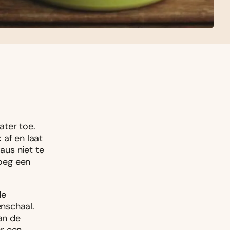
ater toe.
 af en laat
aus niet te
voeg een
de
nschaal.
an de