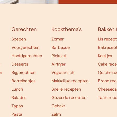
Gerechten
Kookthema's
Bakken 
Soepen
Zomer
IJs recep
Voorgerechten
Barbecue
Bakrecep
Hoofdgerechten
Picknick
Koekjes
s
Desserts
Airfryer
Cake rece
n
Bijgerechten
Vegetarisch
Quiche re
Borrelhapjes
Makkelijke recepten
Brood rec
Lunch
Snelle recepten
Cheeseca
Salades
Gezonde recepten
Taart rec
Tapas
Gehakt
Pasta
Zalm