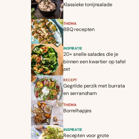
Klassieke tonijnsalade
THEMA
BBQ recepten
INSPIRATIE
20+ snelle salades die je
binnen een kwartier op tafel
zet
RECEPT
Gegrilde perzik met burrata
en serranoham
THEMA
Borrelhapjes
INSPIRATIE
Recepten voor grote