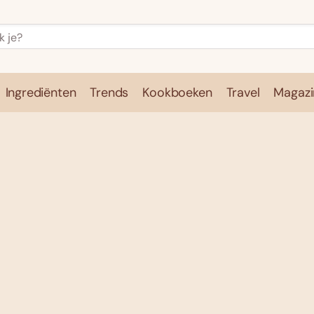
Ingrediënten
Trends
Kookboeken
Travel
Magazi
e
Kookschool
Ingrediënten
Trends
Kookboeken