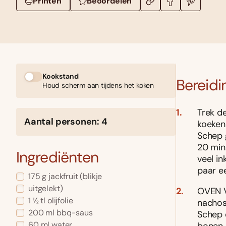
Printen
Beoordelen
Kookstand
Bereidi
Houd scherm aan tijdens het koken
Trek de
Aantal personen: 4
koeken
Schep 
20 min.
Ingrediënten
veel in
paar e
175 g jackfruit (blikje
uitgelekt)
OVEN V
1 ½ tl olijfolie
nachos
200 ml bbq-saus
Schep d
60 ml water