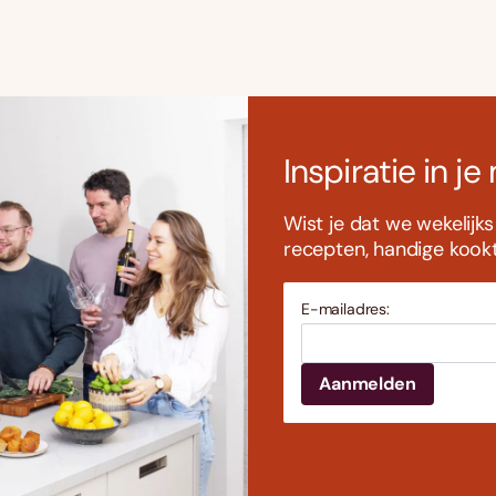
Inspiratie in je
Wist je dat we wekelijk
recepten, handige kookti
E-mailadres: