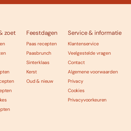
& zoet
Feestdagen
Service & informatie
ten
Paas recepten
Klantenservice
ten
Paasbrunch
Veelgestelde vragen
Sinterklaas
Contact
pten
Kerst
Algemene voorwaarden
cepten
Oud & nieuw
Privacy
epten
Cookies
kes
Privacyvoorkeuren
epten