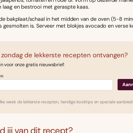
 jalapeños, tomaten en rode ui. Vorm op dezelfde mani
 laag en bestrooi met geraspte kaas.
 de bakplaat/schaal in het midden van de oven (5-8 min
s gesmolten is. Serveer met blokjes avocado en verse k
 zondag de lekkerste recepten ontvangen?
 in voor onze gratis nieuwsbrief:
s:
ke week de lekkerste recepten, handige kooktips en speciale aanbied
 jij van dit recept?