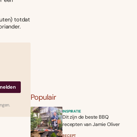
er een
uten) totdat
oriander.
Populair
ingen.
INSPIRATIE
Dit zijn de beste BBQ
recepten van Jamie Oliver
RECEPT