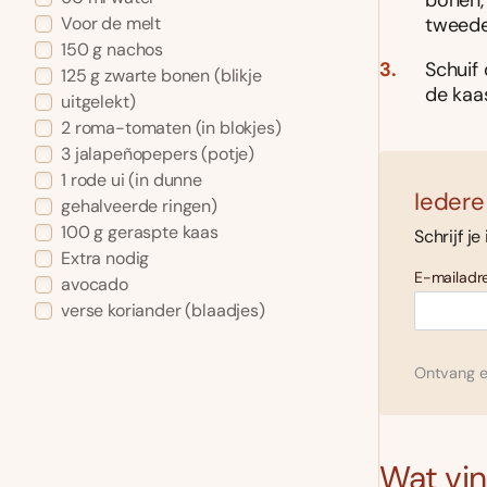
bonen,
tweede
Voor de melt
150 g nachos
Schuif
125 g zwarte bonen (blikje
de kaa
uitgelekt)
2 roma-tomaten (in blokjes)
3 jalapeñopepers (potje)
1 rode ui (in dunne
Iedere
gehalveerde ringen)
100 g geraspte kaas
Schrijf je
Extra nodig
E-mailadre
avocado
verse koriander (blaadjes)
Ontvang el
Wat vind