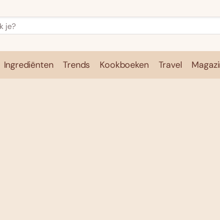
Ingrediënten
Trends
Kookboeken
Travel
Magazi
e
Kookschool
Ingrediënten
Trends
Kookboeken