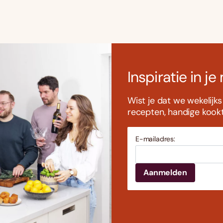
Inspiratie in je
Wist je dat we wekelijk
recepten, handige kookti
E-mailadres: