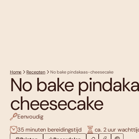
Home
Recepten
No bake pindakaas-cheesecake
No bake pindak
cheesecake
Eenvoudig
35 minuten bereidingstijd
ca. 2 uur wachttij