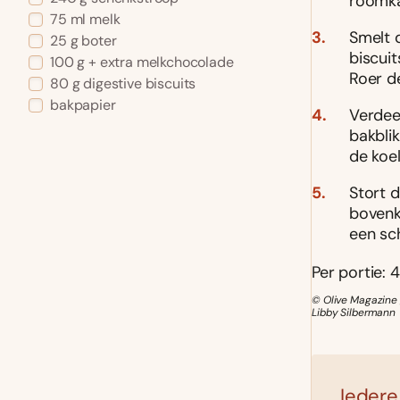
roomka
75 ml melk
Smelt 
25 g boter
biscuit
100 g + extra melkchocolade
Roer d
80 g digestive biscuits
bakpapier
Verdee
bakblik
de koel
Stort 
bovenk
een sc
Per portie: 4
© Olive Magazine /
Libby Silbermann
Iedere