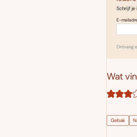
Schrijf je
E-mailadre
Ontvang el
Wat vind
Gebak
N