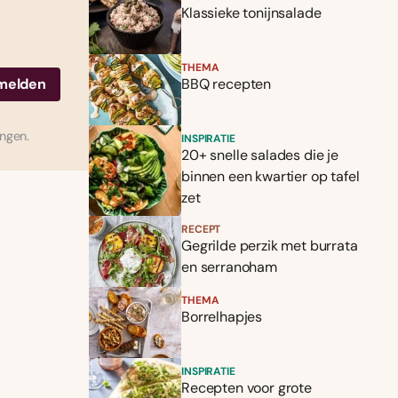
Klassieke tonijnsalade
THEMA
BBQ recepten
ingen.
INSPIRATIE
20+ snelle salades die je
binnen een kwartier op tafel
zet
RECEPT
Gegrilde perzik met burrata
en serranoham
THEMA
Borrelhapjes
INSPIRATIE
Recepten voor grote