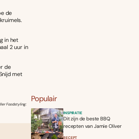
oe de
kruimels.
 in het
aal 2 uur in
er de
Snijd met
Populair
ler Foodstyling:
INSPIRATIE
Dit zijn de beste BBQ
recepten van Jamie Oliver
RECEPT