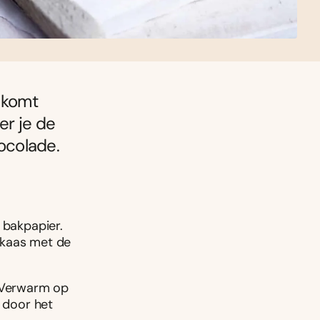
 komt
er je de
ocolade.
 bakpapier.
mkaas met de
. Verwarm op
l door het