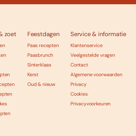
& zoet
Feestdagen
Service & informatie
ten
Paas recepten
Klantenservice
ten
Paasbrunch
Veelgestelde vragen
Sinterklaas
Contact
pten
Kerst
Algemene voorwaarden
cepten
Oud & nieuw
Privacy
epten
Cookies
kes
Privacyvoorkeuren
epten