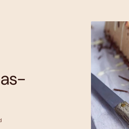
aas-
d