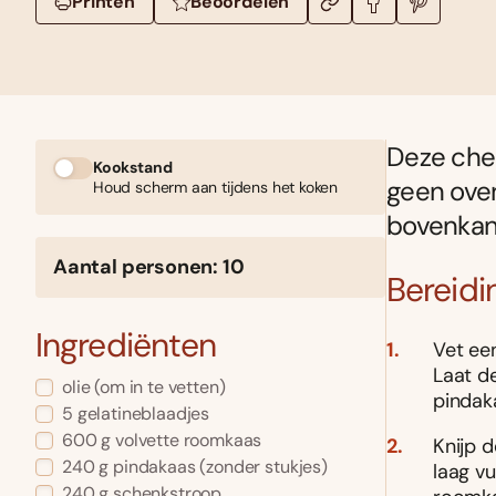
Printen
Beoordelen
Deze che
Kookstand
geen oven
Houd scherm aan tijdens het koken
bovenkan
Aantal personen: 10
Bereidi
Ingrediënten
Vet een
Laat d
olie (om in te vetten)
pindak
5 gelatineblaadjes
600 g volvette roomkaas
Knijp 
240 g pindakaas (zonder stukjes)
laag vu
240 g schenkstroop