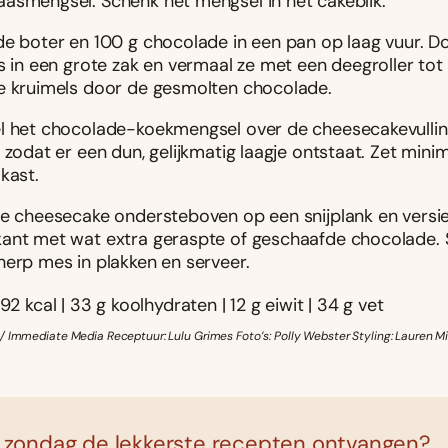
asmengsel. Schenk het mengsel in het cakeblik.
de boter en 100 g chocolade in een pan op laag vuur. D
s in een grote zak en vermaal ze met een deegroller tot 
e kruimels door de gesmolten chocolade.
l het chocolade-koekmengsel over de cheesecakevulling
 zodat er een dun, gelijkmatig laagje ontstaat. Zet minim
kast.
de cheesecake ondersteboven op een snijplank en versi
ant met wat extra geraspte of geschaafde chocolade. 
herp mes in plakken en serveer.
92 kcal | 33 g koolhydraten | 12 g eiwit | 34 g vet
 Immediate Media Receptuur: Lulu Grimes Foto’s: Polly Webster Styling: Lauren Mil
 zondag de lekkerste recepten ontvangen?