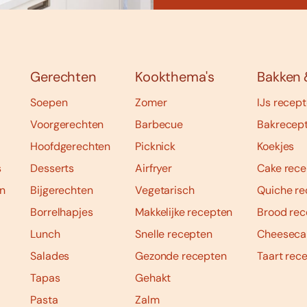
Gerechten
Kookthema's
Bakken 
Soepen
Zomer
IJs recep
Voorgerechten
Barbecue
Bakrecep
Hoofdgerechten
Picknick
Koekjes
s
Desserts
Airfryer
Cake rece
n
Bijgerechten
Vegetarisch
Quiche re
Borrelhapjes
Makkelijke recepten
Brood rec
Lunch
Snelle recepten
Cheeseca
Salades
Gezonde recepten
Taart rec
Tapas
Gehakt
Pasta
Zalm