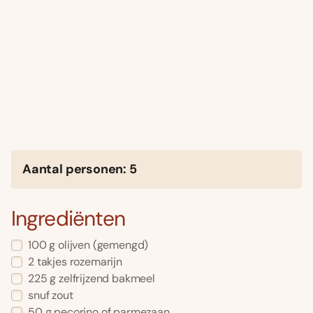
Aantal personen: 5
Ingrediënten
100 g olijven (gemengd)
2 takjes rozemarijn
225 g zelfrijzend bakmeel
snuf zout
50 g pecorino of parmezaan