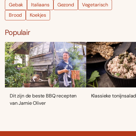
Gebak
Italiaans
Gezond
Vegetarisch
Brood
Koekjes
Populair
Dit zijn de beste BBQ recepten
Klassieke tonijnsala
van Jamie Oliver