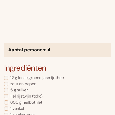
Aantal personen: 4
Ingrediënten
12 g losse groene jasmijnthee
zout en peper
5 g suiker
1 el rijstwijn (toko)
600 g heilbotfilet
1 venkel
1 komkommer