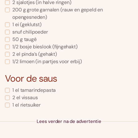
2
sjalotjes
(in halve ringen)
200
g
grote garnalen
(rauw en gepeld en
opengesneden)
1
ei
(geklutst)
snuf
chilipoeder
50
g
taugé
1/2
bosje
bieslook
(fĳngehakt)
2
el
pinda’s
(gehakt)
1/2
limoen
(in partjes voor erbij)
Voor de saus
1
el
tamarindepasta
2
el
vissaus
1
el
rietsuiker
Lees verder na de advertentie