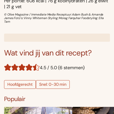
Per portie: 608 kcal | 76 g koolhydraten | 26 g eiwit
| 21 g vet
© Olive Magazine / Immediate Media Receptuur: Adam Bush & Amanda
James Foto’s: Vinny Whiteman Styling: Morag Farquhar Foodstyling: Ella
Tarn
Wat vind jij van dit recept?
4.5 / 5.0 (6 stemmen)
Hoofdgerecht
Snel: 0-30 min
Populair