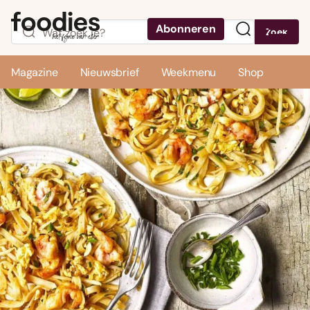
Abonneren
Zoek
Menu
Magazine
Nieuwsbrief
Weekmenu
Shop