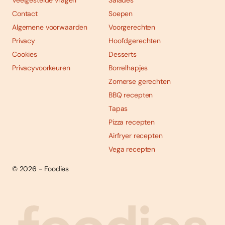
Veelgestelde vragen
Salades
Contact
Soepen
Algemene voorwaarden
Voorgerechten
Privacy
Hoofdgerechten
Cookies
Desserts
Privacyvoorkeuren
Borrelhapjes
Zomerse gerechten
BBQ recepten
Tapas
Pizza recepten
Airfryer recepten
Vega recepten
© 2026 - Foodies
Social
Foodies 08/2026
Tropische smaakexplosies
media
Abonneren