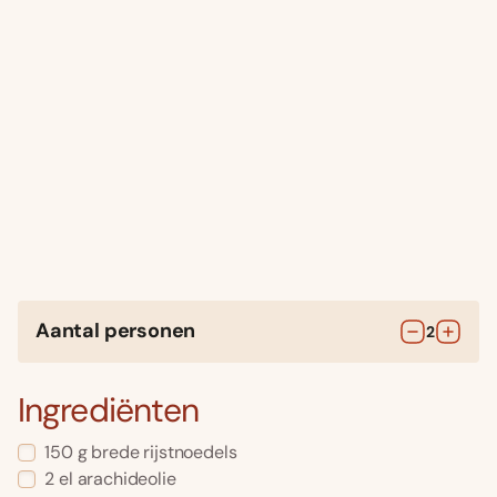
Aantal personen
2
Ingrediënten
150
g
brede rijstnoedels
2
el
arachideolie