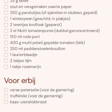
25
g
boter
zout en versgemalen zwarte peper
250
g
pareluitjes
(of sjalotten in stukken, gepeld)
1
winterpeen
(geschild, in plakjes)
2
teentjes
knoflook
(geperst)
2
el
Mutti tomatenpuree
(dubbel geconcentreerd)
150
ml
rode port
400
g
mutti pelati gepelde tomaten
(blik)
250
ml
paddenstoelenbouillon
1
laurierblaadje
2
takjes tĳm
1
takje
rozemarijn
Voor erbij
verse peterselie
(voor de garnering)
truffelolie
(voor de garnering)
kaas-uienstokbrood