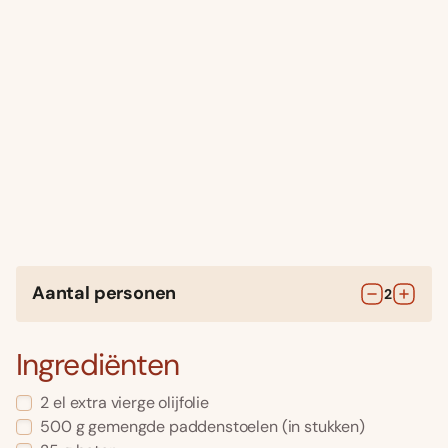
Aantal personen
2
Ingrediënten
2
el
extra vierge olijfolie
500
g
gemengde paddenstoelen
(in stukken)