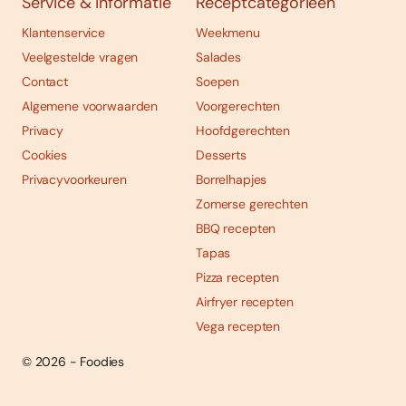
Service & informatie
Receptcategorieën
Klantenservice
Weekmenu
Veelgestelde vragen
Salades
Contact
Soepen
Algemene voorwaarden
Voorgerechten
Privacy
Hoofdgerechten
Cookies
Desserts
Privacyvoorkeuren
Borrelhapjes
Zomerse gerechten
BBQ recepten
Tapas
Pizza recepten
Airfryer recepten
Vega recepten
© 2026 - Foodies
Social
Foodies 08/2026