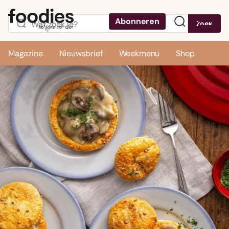
Abonneren
Zoek
Menu
Magazine
Nieuwsbrief
Weekmenu
Shop