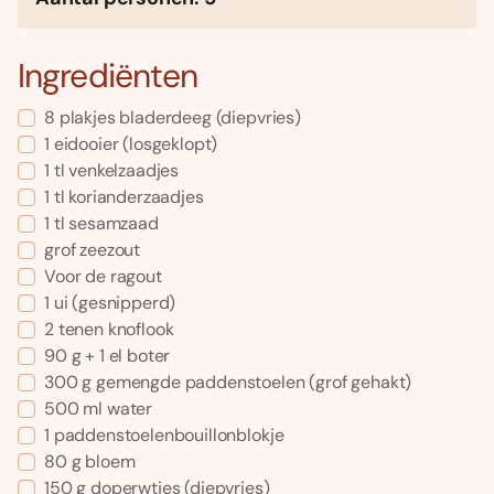
Ingrediënten
8 plakjes bladerdeeg (diepvries)
1 eidooier (losgeklopt)
1 tl venkelzaadjes
1 tl korianderzaadjes
1 tl sesamzaad
grof zeezout
Voor de ragout
1 ui (gesnipperd)
2 tenen knoflook
90 g + 1 el boter
300 g gemengde paddenstoelen (grof gehakt)
500 ml water
1 paddenstoelenbouillonblokje
80 g bloem
150 g doperwtjes (diepvries)