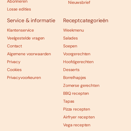
Abonneren
Nieuwsbrief
Losse edities
Service & informatie
Receptcategorieën
Klantenservice
Weekmenu
Veelgestelde vragen
Salades
Contact
Soepen
Algemene voorwaarden
Voorgerechten
Privacy
Hoofdgerechten
Cookies
Desserts
Privacyvoorkeuren
Borrelhapjes
Zomerse gerechten
BBQ recepten
Tapas
Pizza recepten
Airfryer recepten
Vega recepten