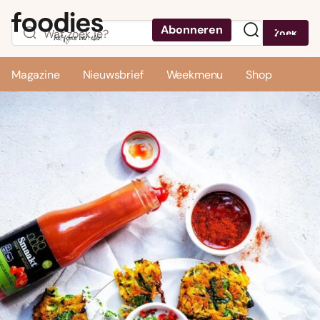
Abonneren
Zoek
Menu
Magazine
Nieuwsbrief
Weekmenu
Shop