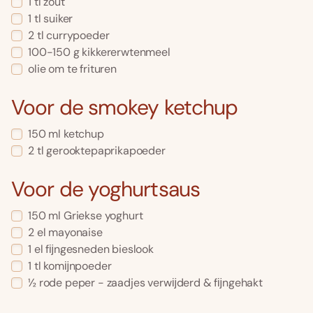
1 tl zout
1 tl suiker
2 tl currypoeder
100-150 g kikkererwtenmeel
olie om te frituren
Voor de smokey ketchup
150 ml ketchup
2 tl gerooktepaprikapoeder
Voor de yoghurtsaus
150 ml Griekse yoghurt
2 el mayonaise
1 el fĳngesneden bieslook
1 tl komĳnpoeder
½ rode peper - zaadjes verwĳderd & fĳngehakt