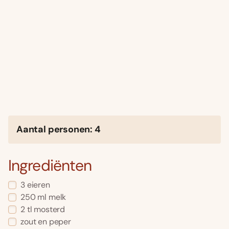
Aantal personen: 4
Ingrediënten
3 eieren
250 ml melk
2 tl mosterd
zout en peper