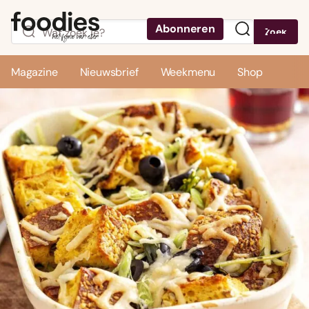
Abonneren
Zoek
Menu
Magazine
Nieuwsbrief
Weekmenu
Shop