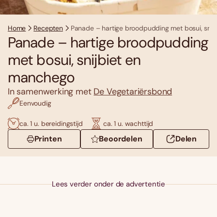
Home
Recepten
Panade – hartige broodpudding met bosui, sni
Panade – hartige broodpudding
met bosui, snijbiet en
manchego
In samenwerking met
De Vegetariërsbond
Eenvoudig
ca. 1 u. bereidingstijd
ca. 1 u. wachttijd
Printen
Beoordelen
Delen
Lees verder onder de advertentie