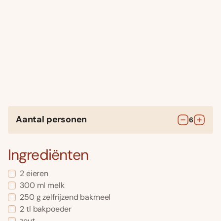
Aantal personen
6
Ingrediënten
2
eieren
300
ml
melk
250
g
zelfrijzend bakmeel
2
tl
bakpoeder
zout