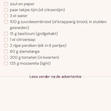
zout en peper
paar takjes
tijm
(of citroentijm)
3
el
water
100
g
zuurdesembrood
(of knapperig brood, in stukken
gesneden)
15
g
basilicum
(grofgehakt)
1
el
citroensap
2
rĳpe perziken
(elk in 8 partjes)
60
g
slamelange
200
g
tomaten
(in kwarten)
125
g
mozzarella
(light)
Lees verder na de advertentie