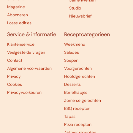
Samenwerken
Magazine
Studio
Abonneren
Nieuwsbrief
Losse edities
Service & informatie
Receptcategorieën
Klantenservice
Weekmenu
Veelgestelde vragen
Salades
Contact
Soepen
Algemene voorwaarden
Voorgerechten
Privacy
Hoofdgerechten
Cookies
Desserts
Privacyvoorkeuren
Borrelhapjes
Zomerse gerechten
BBQ recepten
Tapas
Pizza recepten
Airfryer recepten