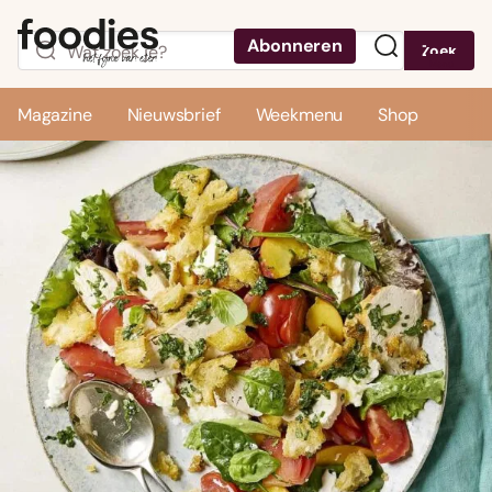
Abonneren
Zoek
Menu
Magazine
Nieuwsbrief
Weekmenu
Shop