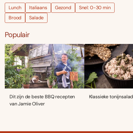
Lunch
Italiaans
Gezond
Snel: 0-30 min
Brood
Salade
Populair
Dit zijn de beste BBQ recepten
Klassieke tonijnsala
van Jamie Oliver