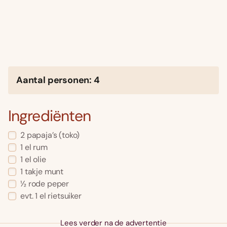
Aantal personen: 4
Ingrediënten
2 papaja’s (toko)
1 el rum
1 el olie
1 takje munt
½ rode peper
evt. 1 el rietsuiker
Lees verder na de advertentie