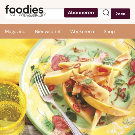
Abonneren
Zoek
Menu
Magazine
Nieuwsbrief
Weekmenu
Shop