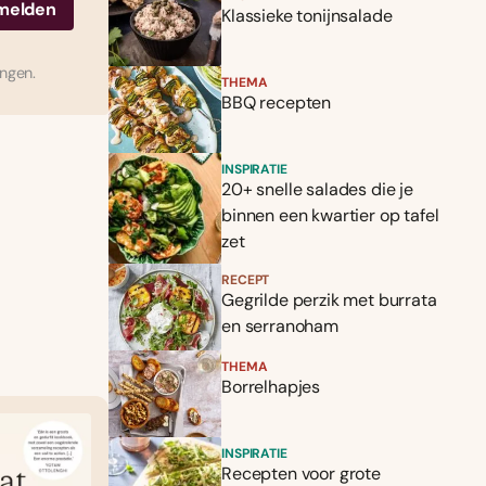
Klassieke tonijnsalade
ingen.
THEMA
BBQ recepten
INSPIRATIE
20+ snelle salades die je
binnen een kwartier op tafel
zet
RECEPT
Gegrilde perzik met burrata
en serranoham
THEMA
Borrelhapjes
INSPIRATIE
Recepten voor grote