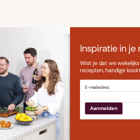
Inspiratie in je
Wist je dat we wekelijk
recepten, handige kookti
E-mailadres: