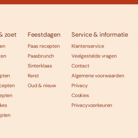
& zoet
Feestdagen
Service & informatie
ten
Paas recepten
Klantenservice
ten
Paasbrunch
Veelgestelde vragen
Sinterklaas
Contact
pten
Kerst
Algemene voorwaarden
cepten
Oud & nieuw
Privacy
epten
Cookies
kes
Privacyvoorkeuren
epten