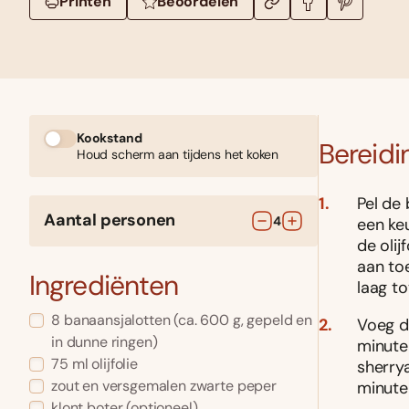
Printen
Beoordelen
Kookstand
Bereidi
Houd scherm aan tijdens het koken
Pel de 
Aantal personen
4
een ke
de olij
aan toe
Ingrediënten
laag to
8
banaansjalotten
(ca. 600 g, gepeld en
Voeg d
in dunne ringen)
minuten
75
ml
olijfolie
sherrya
zout en versgemalen zwarte peper
minute
klont
boter
(optioneel)