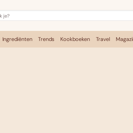
Ingrediënten
Trends
Kookboeken
Travel
Magazi
e
Kookschool
Ingrediënten
Trends
Kookboeken