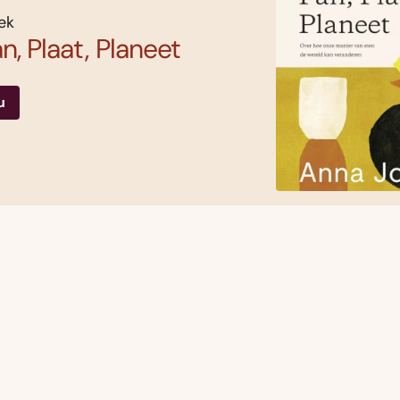
ek
n, Plaat, Planeet
u