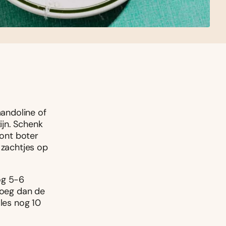
mandoline of
ijn. Schenk
lont boter
 zachtjes op
og 5-6
Voeg dan de
lles nog 10