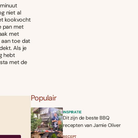
 minuut
g niet al
het kookvocht
de pan met
maak met
 aan toe dat
ekt. Als je
g hebt
asta met de
Populair
INSPIRATIE
Dit zijn de beste BBQ
recepten van Jamie Oliver
RECEPT