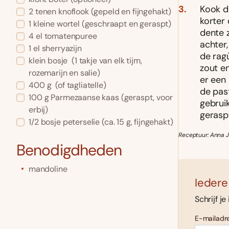
Kook d
2
tenen
knoflook
(gepeld en fijngehakt)
korter
1
kleine
wortel
(geschraapt en geraspt)
dente 
4
el
tomatenpuree
achter
1
el
sherryazijn
de ragù
klein bosje
(1 takje van elk tijm,
zout e
rozemarijn en salie)
er een
400
g
(of tagliatelle)
de pas
100
g
Parmezaanse kaas
(geraspt, voor
gebrui
erbij)
gerasp
1/2
bosje
peterselie
(ca. 15 g, fijngehakt)
Receptuur: Anna J
Benodigdheden
mandoline
Iedere
Schrijf je
E-mailadre