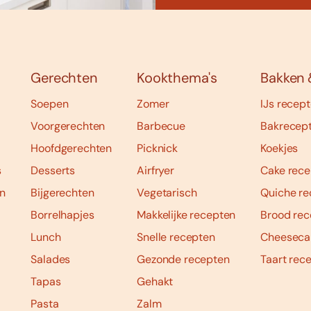
Gerechten
Kookthema's
Bakken 
Soepen
Zomer
IJs recep
Voorgerechten
Barbecue
Bakrecep
Hoofdgerechten
Picknick
Koekjes
s
Desserts
Airfryer
Cake rece
n
Bijgerechten
Vegetarisch
Quiche re
Borrelhapjes
Makkelijke recepten
Brood rec
Lunch
Snelle recepten
Cheeseca
Salades
Gezonde recepten
Taart rec
Tapas
Gehakt
Pasta
Zalm