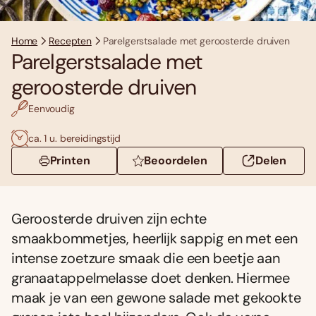
Home
Recepten
Parelgerstsalade met geroosterde druiven
Parelgerstsalade met
geroosterde druiven
Eenvoudig
ca. 1 u. bereidingstijd
Printen
Beoordelen
Delen
Geroosterde druiven zĳn echte
smaakbommetjes, heerlĳk sappig en met een
intense zoetzure smaak die een beetje aan
granaatappelmelasse doet denken. Hiermee
maak je van een gewone salade met gekookte