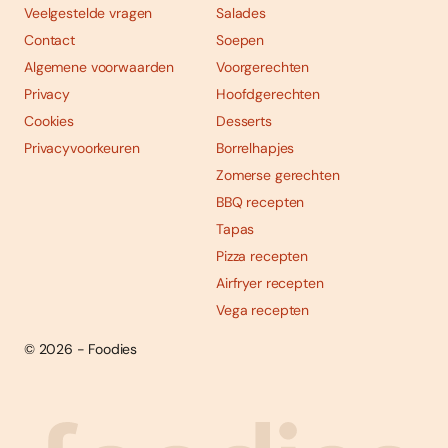
Veelgestelde vragen
Salades
Contact
Soepen
Algemene voorwaarden
Voorgerechten
Privacy
Hoofdgerechten
Cookies
Desserts
Privacyvoorkeuren
Borrelhapjes
Zomerse gerechten
BBQ recepten
Tapas
Pizza recepten
Airfryer recepten
Vega recepten
© 2026 - Foodies
Social
Foodies 08/2026
Tropische smaakexplosies
media
Abonneren