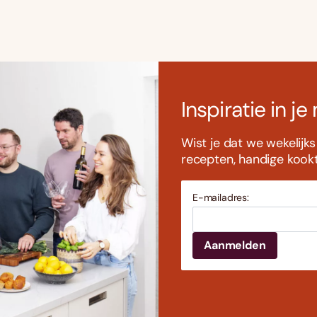
Inspiratie in je
Wist je dat we wekelijk
recepten, handige kookti
E-mailadres: