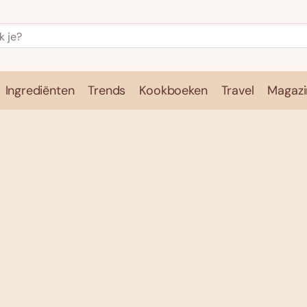
Ingrediënten
Trends
Kookboeken
Travel
Magazi
e
Kookschool
Ingrediënten
Trends
Kookboeken