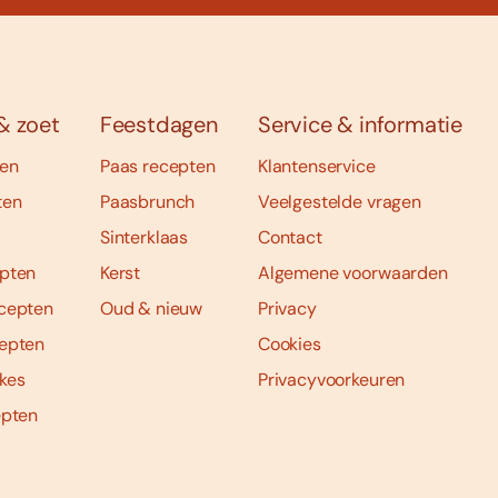
& zoet
Feestdagen
Service & informatie
ten
Paas recepten
Klantenservice
ten
Paasbrunch
Veelgestelde vragen
Sinterklaas
Contact
pten
Kerst
Algemene voorwaarden
cepten
Oud & nieuw
Privacy
epten
Cookies
kes
Privacyvoorkeuren
epten