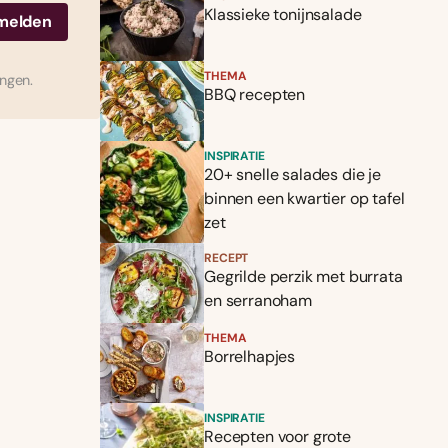
Klassieke tonijnsalade
THEMA
ingen.
BBQ recepten
INSPIRATIE
20+ snelle salades die je
binnen een kwartier op tafel
zet
RECEPT
Gegrilde perzik met burrata
en serranoham
THEMA
Borrelhapjes
INSPIRATIE
Recepten voor grote