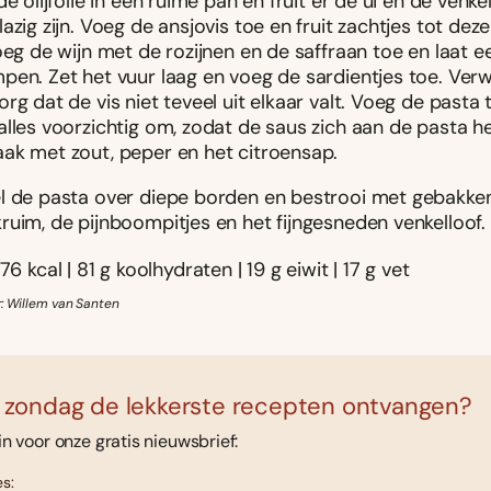
de olijfolie in een ruime pan en fruit er de ui en de venkel
azig zijn. Voeg de ansjovis toe en fruit zachtjes tot deze
oeg de wijn met de rozijnen en de saffraan toe en laat e
pen. Zet het vuur laag en voeg de sardientjes toe. Ver
rg dat de vis niet teveel uit elkaar valt. Voeg de pasta 
alles voorzichtig om, zodat de saus zich aan de pasta h
ak met zout, peper en het citroensap.
l de pasta over diepe borden en bestrooi met gebakke
ruim, de pijnboompitjes en het fijngesneden venkelloof.
76 kcal | 81 g koolhydraten | 19 g eiwit | 17 g vet
r: Willem van Santen
 zondag de lekkerste recepten ontvangen?
 in voor onze gratis nieuwsbrief:
s: