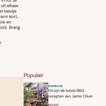
 in tot ze
 uit elkaar
en beetje
warm kort,
toe en
echt. Breng
n
Populair
INSPIRATIE
Dit zijn de beste BBQ
recepten van Jamie Oliver
RECEPT