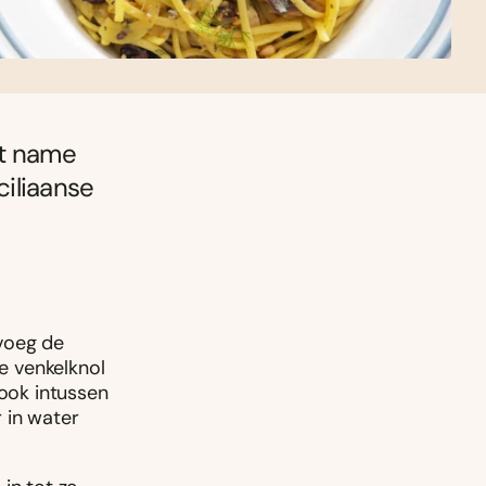
et name
ciliaanse
 voeg de
de venkelknol
 Kook intussen
 in water