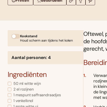
Printen
Beoordelen
Oftewel, 
Kookstand
de hoofds
Houd scherm aan tijdens het koken
gerecht, 
Aantal personen: 4
Bereidi
Ingrediënten
Verwar
rozijne
50 ml witte wijn
in klei
2 el rozijnen
de lin
1 mespunt saffraandraadjes
met wa
1 venkelknol
1 grote witte ui