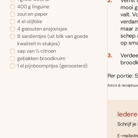
Verhit 
400 g linguine
mooi gl
valt. V
zout en peper
verdam
4 el olijfolie
maar zo
4 gezouten ansjovisjes
schep 
8 sardientjes (uit blik van goede
op sma
kwaliteit in stukjes)
sap van ½ citroen
Verdee
gebakken broodkruim
broodk
1 el pijnboompitjes (geroosterd)
Per portie: 5
foto’s & receptuu
Iedere
Schrijf je
E-mailadre