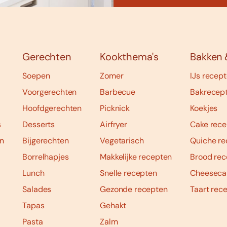
Gerechten
Kookthema's
Bakken 
Soepen
Zomer
IJs recep
Voorgerechten
Barbecue
Bakrecep
Hoofdgerechten
Picknick
Koekjes
s
Desserts
Airfryer
Cake rece
n
Bijgerechten
Vegetarisch
Quiche re
Borrelhapjes
Makkelijke recepten
Brood rec
Lunch
Snelle recepten
Cheeseca
Salades
Gezonde recepten
Taart rec
Tapas
Gehakt
Pasta
Zalm