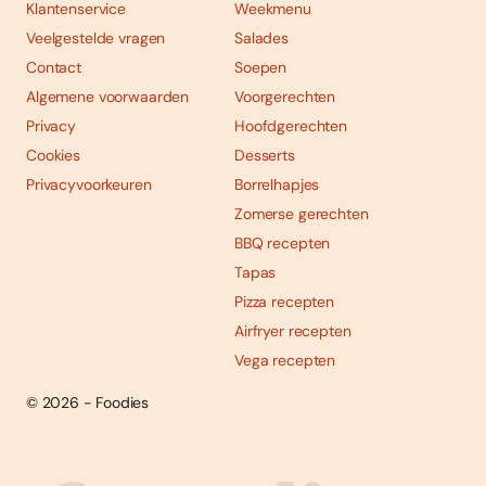
Klantenservice
Weekmenu
Veelgestelde vragen
Salades
Contact
Soepen
Algemene voorwaarden
Voorgerechten
Privacy
Hoofdgerechten
Cookies
Desserts
Privacyvoorkeuren
Borrelhapjes
Zomerse gerechten
BBQ recepten
Tapas
Pizza recepten
Airfryer recepten
Vega recepten
© 2026 - Foodies
Social
Foodies 08/2026
Tropische smaakexplosies