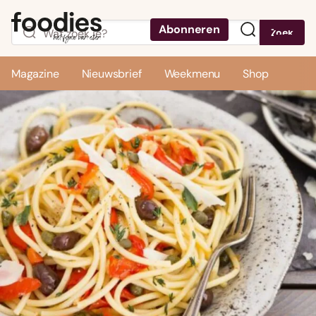
Abonneren
Zoek
Menu
Magazine
Nieuwsbrief
Weekmenu
Shop