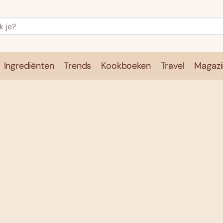
Ingrediënten
Trends
Kookboeken
Travel
Magazi
e
Kookschool
Ingrediënten
Trends
Kookboeken