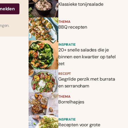
Klassieke tonijnsalade
THEMA
ingen.
BBQ recepten
INSPIRATIE
20+ snelle salades die je
binnen een kwartier op tafel
zet
RECEPT
Gegrilde perzik met burrata
en serranoham
THEMA
Borrelhapjes
INSPIRATIE
Recepten voor grote