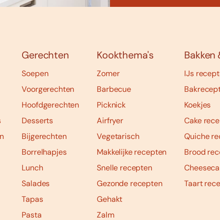
Gerechten
Kookthema's
Bakken 
Soepen
Zomer
IJs recep
Voorgerechten
Barbecue
Bakrecep
Hoofdgerechten
Picknick
Koekjes
s
Desserts
Airfryer
Cake rece
n
Bijgerechten
Vegetarisch
Quiche re
Borrelhapjes
Makkelijke recepten
Brood rec
Lunch
Snelle recepten
Cheeseca
Salades
Gezonde recepten
Taart rec
Tapas
Gehakt
Pasta
Zalm