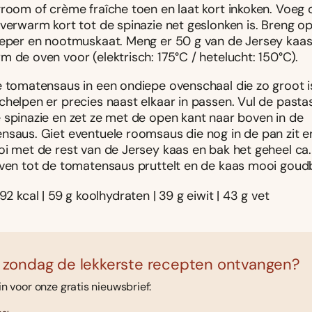
groom of crème fraîche toen en laat kort inkoken. Voeg 
 verwarm kort tot de spinazie net geslonken is. Breng 
peper en nootmuskaat. Meng er 50 g van de Jersey kaa
 de oven voor (elektrisch: 175°C / hetelucht: 150°C).
e tomatensaus in een ondiepe ovenschaal die zo groot i
chelpen er precies naast elkaar in passen. Vul de past
 spinazie en zet ze met de open kant naar boven in de
nsaus. Giet eventuele roomsaus die nog in de pan zit e
oi met de rest van de Jersey kaas en bak het geheel ca
oven tot de tomatensaus pruttelt en de kaas mooi goudbr
92 kcal | 59 g koolhydraten | 39 g eiwit | 43 g vet
 zondag de lekkerste recepten ontvangen?
 in voor onze gratis nieuwsbrief: