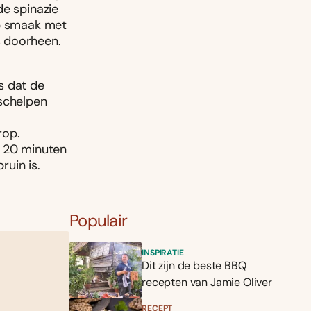
de spinazie
op smaak met
s doorheen.
s dat de
aschelpen
rop.
. 20 minuten
uin is.
Populair
INSPIRATIE
Dit zijn de beste BBQ
recepten van Jamie Oliver
RECEPT