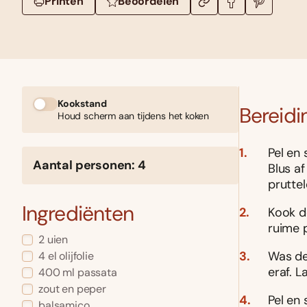
Printen
Beoordelen
Kookstand
Bereidi
Houd scherm aan tijdens het koken
Pel en 
Aantal personen: 4
Blus a
prutte
Ingrediënten
Kook d
ruime 
2 uien
Was de 
4 el olijfolie
eraf. L
400 ml passata
zout en peper
Pel en 
balsamico