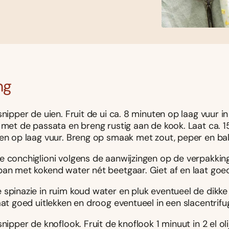
ng
snipper de uien. Fruit de ui ca. 8 minuten op laag vuur in 2 
f met de passata en breng rustig aan de kook. Laat ca. 
len op laag vuur. Breng op smaak met zout, peper en ba
e conchiglioni volgens de aanwijzingen op de verpakking
pan met kokend water nét beetgaar. Giet af en laat goed
spinazie in ruim koud water en pluk eventueel de dikke 
aat goed uitlekken en droog eventueel in een slacentrifu
snipper de knoflook. Fruit de knoflook 1 minuut in 2 el oli