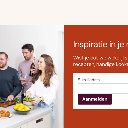
Inspiratie in je
Wist je dat we wekelijk
recepten, handige kookti
E-mailadres: