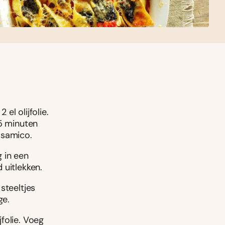
el olijfolie.
15 minuten
lsamico.
 in een
 uitlekken.
steeltjes
ge.
jfolie. Voeg