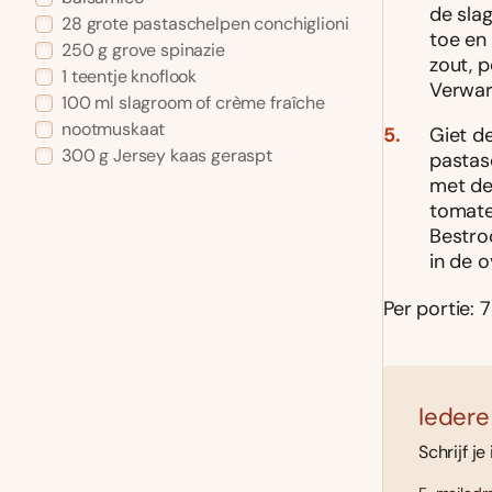
de sla
28 grote pastaschelpen conchiglioni
toe en
250 g grove spinazie
zout, 
1 teentje knoflook
Verwarm
100 ml slagroom of crème fraîche
nootmuskaat
Giet d
300 g Jersey kaas geraspt
pastas
met de
tomate
Bestro
in de 
Per portie: 7
Iedere
Schrijf je