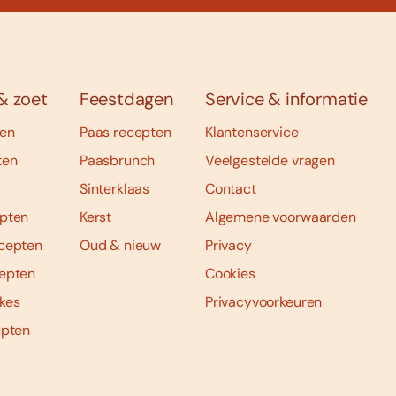
& zoet
Feestdagen
Service & informatie
ten
Paas recepten
Klantenservice
ten
Paasbrunch
Veelgestelde vragen
Sinterklaas
Contact
pten
Kerst
Algemene voorwaarden
cepten
Oud & nieuw
Privacy
epten
Cookies
kes
Privacyvoorkeuren
epten