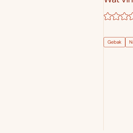
Gebak
N