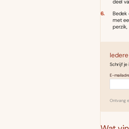
deel v
Bedek 
met ee
perzik,
Iedere
Schrijf je
E-mailadre
Ontvang el
Wat vind