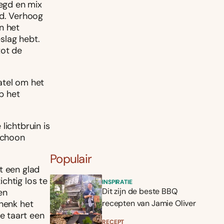
egd en mix
gd. Verhoog
n het
eslag hebt.
tot de
atel om het
op het
lichtbruin is
 schoon
Populair
t een glad
chtig los te
INSPIRATIE
Dit zijn de beste BBQ
en
chenk het
recepten van Jamie Oliver
e taart een
RECEPT