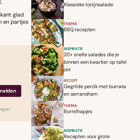
.
Klassieke tonijnsalade
nkant glad
n en partjes
THEMA
BBQ recepten
INSPIRATIE
20+ snelle salades die je
binnen een kwartier op tafel
zet
RECEPT
Gegrilde perzik met burrata
en serranoham
THEMA
ingen.
Borrelhapjes
INSPIRATIE
Recepten voor grote