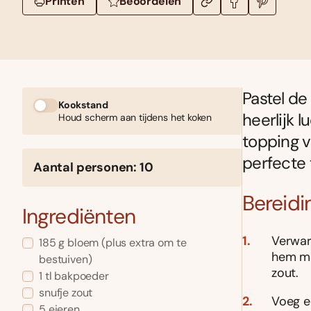
Printen
Beoordelen
Pastel de
Kookstand
heerlijk 
Houd scherm aan tijdens het koken
topping v
perfecte t
Aantal personen: 10
Bereidi
Ingrediënten
Verwar
185 g bloem (plus extra om te
hem me
bestuiven)
zout.
1 tl bakpoeder
snufje zout
Voeg ee
5 eieren