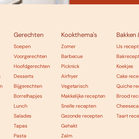
Gerechten
Kookthema's
Bakken 
Soepen
Zomer
IJs recep
Voorgerechten
Barbecue
Bakrecep
Hoofdgerechten
Picknick
Koekjes
s
Desserts
Airfryer
Cake rece
n
Bijgerechten
Vegetarisch
Quiche re
Borrelhapjes
Makkelijke recepten
Brood rec
Lunch
Snelle recepten
Cheeseca
Salades
Gezonde recepten
Taart rec
Tapas
Gehakt
Pasta
Zalm