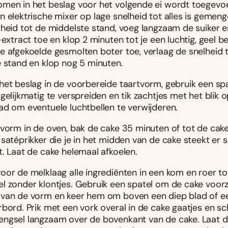
men in het beslag voor het volgende ei wordt toegevo
n elektrische mixer op lage snelheid tot alles is gemen
lheid tot de middelste stand, voeg langzaam de suiker e
-extract toe en klop 2 minuten tot je een luchtig, geel b
e afgekoelde gesmolten boter toe, verlaag de snelheid 
e stand en klop nog 5 minuten.
het beslag in de voorbereide taartvorm, gebruik een sp
gelijkmatig te verspreiden en tik zachtjes met het blik 
ad om eventuele luchtbellen te verwijderen.
vorm in de oven, bak de cake 35 minuten of tot de cake 
 satéprikker die je in het midden van de cake steekt er
t. Laat de cake helemaal afkoelen.
oor de melklaag alle ingrediënten in een kom en roer to
l zonder klontjes. Gebruik een spatel om de cake voorzi
van de vorm en keer hem om boven een diep blad of e
rbord. Prik met een vork overal in de cake gaatjes en s
ngsel langzaam over de bovenkant van de cake. Laat d