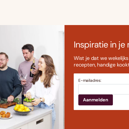
Inspiratie in je
Wist je dat we wekelijk
recepten, handige kookti
E-mailadres: