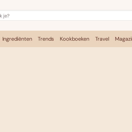
Ingrediënten
Trends
Kookboeken
Travel
Magazi
e
Kookschool
Ingrediënten
Trends
Kookboeken