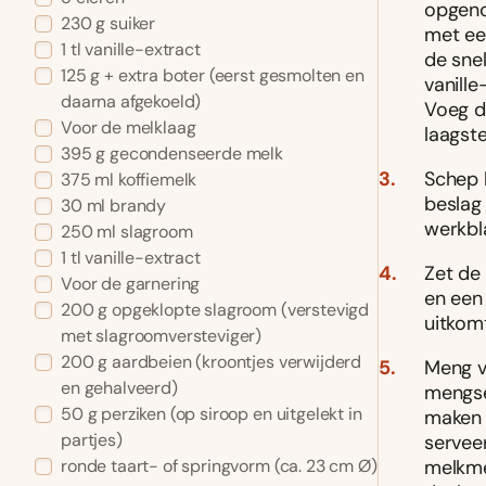
opgeno
230 g suiker
met ee
1 tl vanille-extract
de sne
125 g + extra boter (eerst gesmolten en
vanille
daarna afgekoeld)
Voeg d
Voor de melklaag
laagst
395 g gecondenseerde melk
Schep 
375 ml koffiemelk
beslag 
30 ml brandy
werkbl
250 ml slagroom
1 tl vanille-extract
Zet de 
Voor de garnering
en een
200 g opgeklopte slagroom (verstevigd
uitkom
met slagroomversteviger)
200 g aardbeien (kroontjes verwijderd
Meng v
en gehalveerd)
mengse
50 g perziken (op siroop en uitgelekt in
maken 
partjes)
servee
melkme
ronde taart- of springvorm (ca. 23 cm Ø)