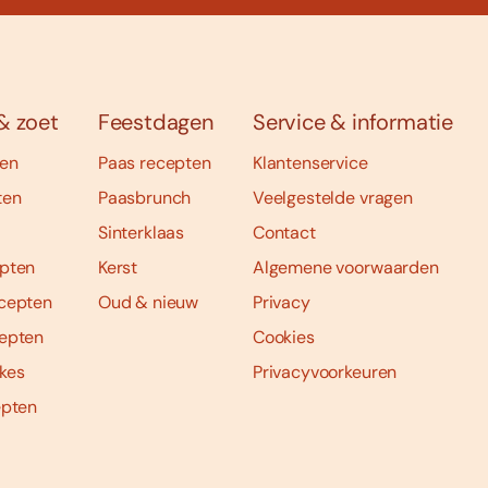
& zoet
Feestdagen
Service & informatie
ten
Paas recepten
Klantenservice
ten
Paasbrunch
Veelgestelde vragen
Sinterklaas
Contact
pten
Kerst
Algemene voorwaarden
cepten
Oud & nieuw
Privacy
epten
Cookies
kes
Privacyvoorkeuren
epten