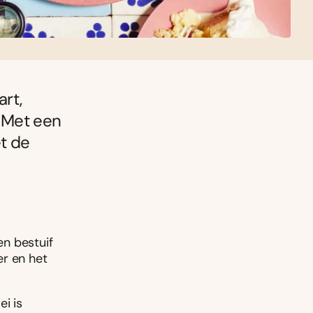
art,
. Met een
et de
n bestuif
r en het
i is