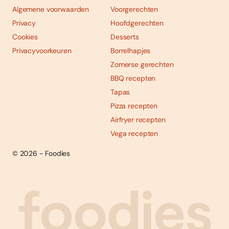
Algemene voorwaarden
Voorgerechten
Privacy
Hoofdgerechten
Cookies
Desserts
Privacyvoorkeuren
Borrelhapjes
Zomerse gerechten
BBQ recepten
Tapas
Pizza recepten
Airfryer recepten
Vega recepten
© 2026 - Foodies
Social
Foodies 08/2026
Tropische smaakexplosies
media
Abonneren
Bestellen