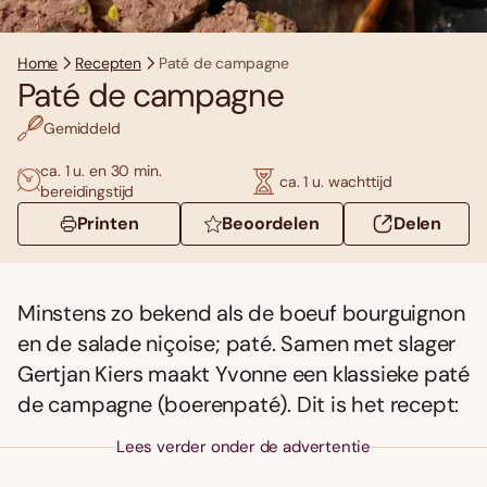
Home
Recepten
Paté de campagne
Paté de campagne
Gemiddeld
ca. 1 u. en 30 min.
ca. 1 u. wachttijd
bereidingstijd
Printen
Beoordelen
Delen
Minstens zo bekend als de boeuf bourguignon
en de salade niçoise; paté. Samen met slager
Gertjan Kiers maakt Yvonne een klassieke paté
de campagne (boerenpaté). Dit is het recept:
Lees verder onder de advertentie