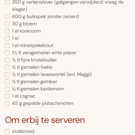
350 g varkenslever (galgangen verwijderd: vraag de
slager)
600 g buikspek zonder zwoerd
30 g bloem
1 el kookroom
1 ei
1 el nitrietpekelzout
1½ tl versgemalen witte peper
½ tl fijne kristalsuiker
½ tl gemalen foelie
½ tl gemalen lavaswortel (evt. Maggi)
¼ tl gemalen gember
¼ tl gemalen kardemom
1 el cognac
45 g gepelde pistachenoten
Om erbij te serveren
stokbrood