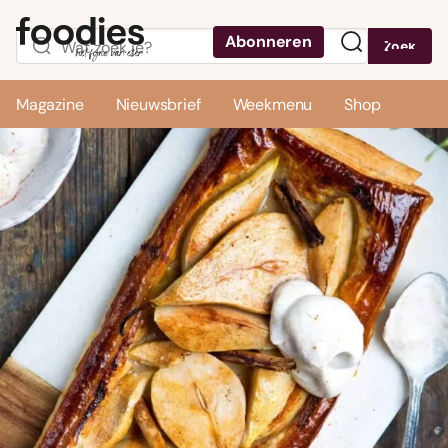
Abonneren
Zoek
Menu
Magazine
Nieuwsbrief
Weekmenu
Shop