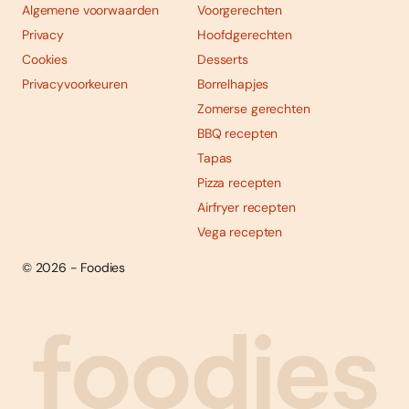
Algemene voorwaarden
Voorgerechten
Privacy
Hoofdgerechten
Cookies
Desserts
Privacyvoorkeuren
Borrelhapjes
Zomerse gerechten
BBQ recepten
Tapas
Pizza recepten
Airfryer recepten
Vega recepten
© 2026 - Foodies
Social
Foodies 08/2026
Tropische smaakexplosies
media
Abonneren
Bestellen