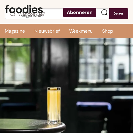
Abonneren
Zoek
Menu
Magazine
Nieuwsbrief
Weekmenu
Shop