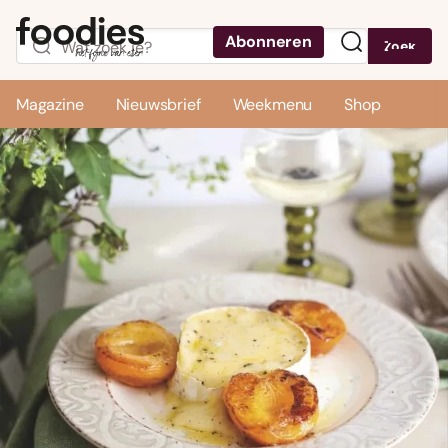
Abonneren
Zoek
Menu
Magazine
Nieuwsbrief
Weekmenu
Shop