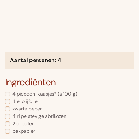
Aantal personen: 4
Ingrediënten
4 picodon-kaasjes* (à 100 g)
4 el olijfolie
zwarte peper
4 rijpe stevige abrikozen
2 el boter
bakpapier