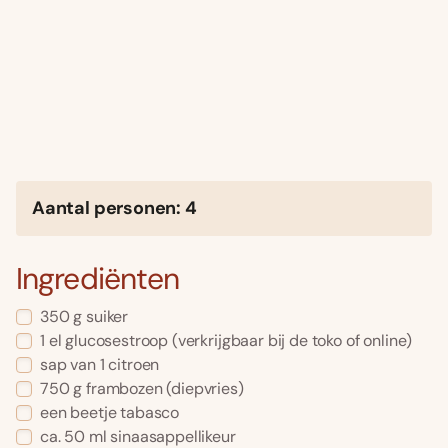
Aantal personen: 4
Ingrediënten
350 g suiker
1 el glucosestroop (verkrijgbaar bij de toko of online)
sap van 1 citroen
750 g frambozen (diepvries)
een beetje tabasco
ca. 50 ml sinaasappellikeur