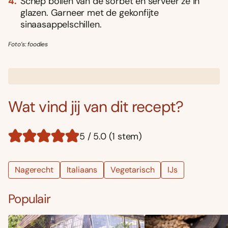
Schep bollen van de sorbet en serveer ze in
glazen. Garneer met de gekonfijte
sinaasappelschillen.
Foto’s: foodies
Wat vind jij van dit recept?
5 / 5.0 (1 stem)
Nagerecht
Italiaans
Vegetarisch
IJs
Populair