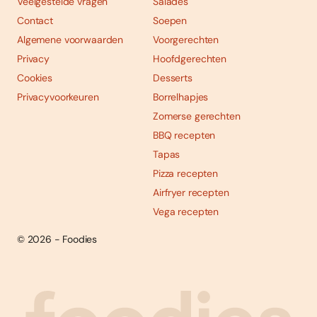
Veelgestelde vragen
Salades
Contact
Soepen
Algemene voorwaarden
Voorgerechten
Privacy
Hoofdgerechten
Cookies
Desserts
Privacyvoorkeuren
Borrelhapjes
Zomerse gerechten
BBQ recepten
Tapas
Pizza recepten
Airfryer recepten
Vega recepten
© 2026 - Foodies
Social
Foodies 08/2026
Tropische smaakexplosies
media
Abonneren