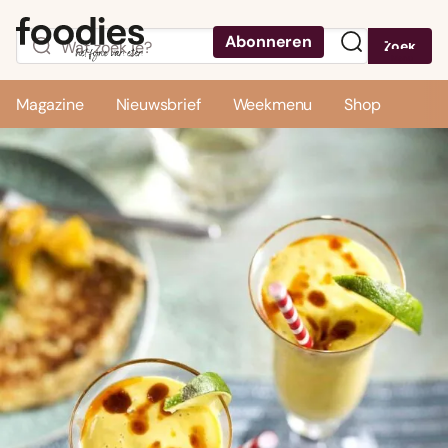
Abonneren
Zoek
Menu
Magazine
Nieuwsbrief
Weekmenu
Shop