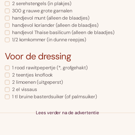
2
serehstengels
(in plakjes)
300
g
rauwe grote garnalen
handjevol
munt
(alleen de blaadjes)
handjevol
koriander
(alleen de blaadjes)
handjevol
Thaise basilicum
(alleen de blaadjes)
1/2
komkommer
(in dunne reepjes)
Voor de dressing
1
rood rawitpepertje
(*, grofgehakt)
2
teentjes
knoflook
2
limoenen
(uitgeperst)
2
el
vissaus
1
tl
bruine basterdsuiker
(of palmsuiker)
Lees verder na de advertentie