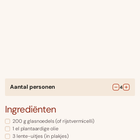
Aantal personen
4
Ingrediënten
200
g
glasnoedels
(of rijstvermicelli)
1
el
plantaardige olie
3
lente-uitjes
(in plakjes)