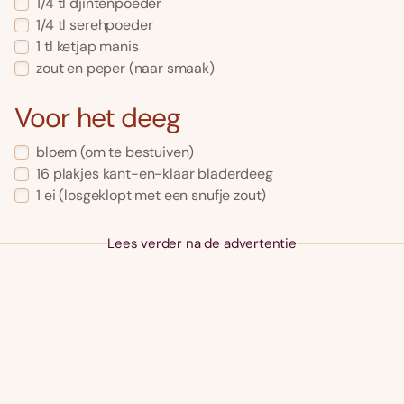
1/4
tl
djintenpoeder
1/4
tl
serehpoeder
1
tl
ketjap manis
zout en peper
(naar smaak)
Voor het deeg
bloem
(om te bestuiven)
16
plakjes
kant-en-klaar bladerdeeg
1
ei
(losgeklopt met een snufje zout)
Lees verder na de advertentie