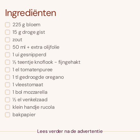
Ingrediënten
225 g bloem
15 g droge gist
zout
50 ml + extra olijfolie
1 ui gesnipperd
½ teentje knoflook - fijngehakt
1 el tomatenpuree
1 tl gedroogde oregano
1 vleestomaat
1 bol mozzarella
½ el venkelzaad
klein handje rucola
bakpapier
Lees verder na de advertentie