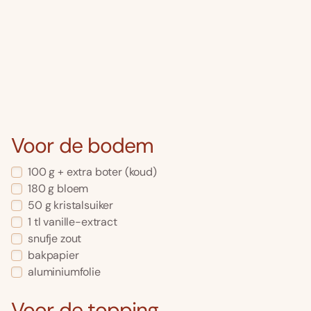
Voor de bodem
100 g + extra boter (koud)
180 g bloem
50 g kristalsuiker
1 tl vanille-extract
snufje zout
bakpapier
aluminiumfolie
Voor de topping