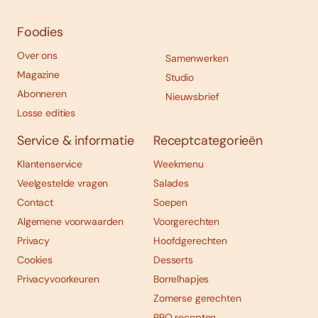
Foodies
Over ons
Samenwerken
Magazine
Studio
Abonneren
Nieuwsbrief
Losse edities
Service & informatie
Receptcategorieën
Klantenservice
Weekmenu
Veelgestelde vragen
Salades
Contact
Soepen
Algemene voorwaarden
Voorgerechten
Privacy
Hoofdgerechten
Cookies
Desserts
Privacyvoorkeuren
Borrelhapjes
Zomerse gerechten
BBQ recepten