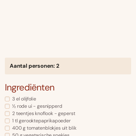
Aantal personen: 2
Ingrediënten
3 el olĳfolie
½ rode ui - gesnipperd
2 teentjes knoflook - geperst
1 tl gerooktepaprikapoeder
400 g tomatenblokjes uit blik
50 g vegetarische spekjes