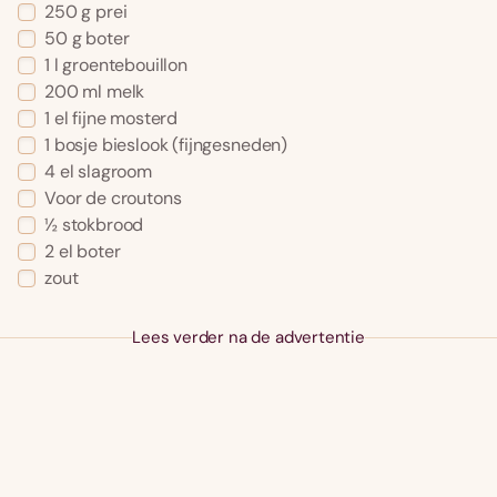
250 g prei
50 g boter
1 l groentebouillon
200 ml melk
1 el fijne mosterd
1 bosje bieslook (fijngesneden)
4 el slagroom
Voor de croutons
½ stokbrood
2 el boter
zout
Lees verder na de advertentie