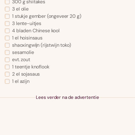
300
g
shiitakes
3
el
olie
1
stukje
gember
(ongeveer 20 g)
3
lente-uitjes
4
bladen
Chinese kool
1
el
hoisinsaus
shaoxingwĳn
(rijstwijn toko)
sesamolie
evt.
zout
1
teentje
knoflook
2
el
sojasaus
1
el
azijn
Lees verder na de advertentie