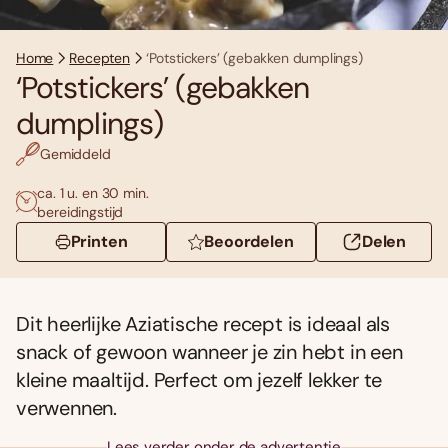
Home
Recepten
‘Potstickers’ (gebakken dumplings)
‘Potstickers’ (gebakken
dumplings)
Gemiddeld
ca. 1 u. en 30 min.
bereidingstijd
Printen
Beoordelen
Delen
Dit heerlijke Aziatische recept is ideaal als
snack of gewoon wanneer je zin hebt in een
kleine maaltijd. Perfect om jezelf lekker te
verwennen.
Lees verder onder de advertentie